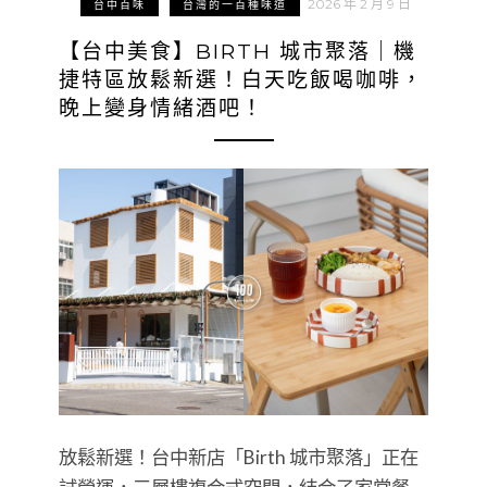
2026 年 2 月 9 日
台中百味
台灣的一百種味道
【台中美食】BIRTH 城市聚落｜機
捷特區放鬆新選！白天吃飯喝咖啡，
晚上變身情緒酒吧！
放鬆新選！台中新店「Birth 城市聚落」正在