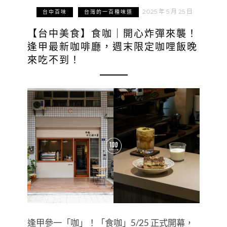
2025 年 5 月 25 日
台中百味
台灣的一百種味道
【台中美食】食咖｜開心炸彈來襲！
逢甲最新咖啡廳，週末限定咖哩飯晚
來吃不到！
逢甲參一「咖」！「食咖」5/25 正式開幕，