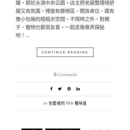
運，鄰近水湳中央公園。店主把老屋整理得舒
服又有氛圍，裡面有藤椅區、開放桌位，還有
像小包廂的榻榻米空間。不限時之外，對親
子、寵物也都很友善，一起走進巷弄探秘
吧！…
CONTINUE READING
0
Comments
別墅裡的 100 種味道
By