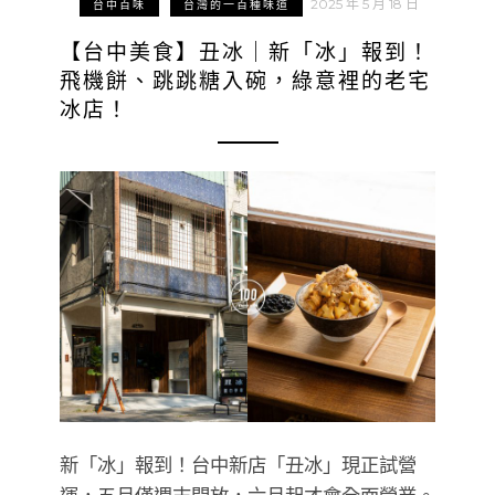
2025 年 5 月 18 日
台中百味
台灣的一百種味道
【台中美食】丑冰｜新「冰」報到！
飛機餅、跳跳糖入碗，綠意裡的老宅
冰店！
新「冰」報到！台中新店「丑冰」現正試營