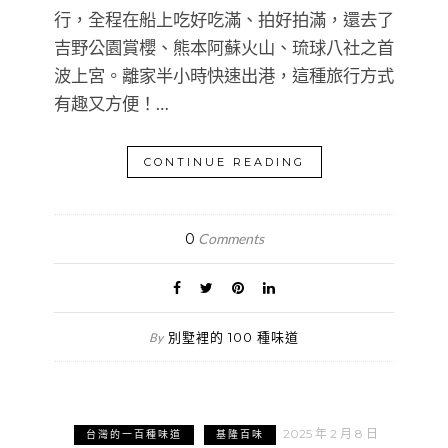
行，全程在船上吃好吃滿、拍好拍滿，還去了
吉野公園賞櫻、熊本阿蘇火山、琉球八社之首
波上宮。離家半小時快速出港，這種旅行方式
有趣又方便！…
CONTINUE READING
0
Comments
別墅裡的 100 種味道
By
2025 年 2 月 8 日
台灣的一百種味道
基隆百味