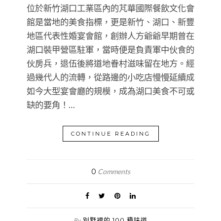
位於新竹湖口工業區內的芃華國際餐飲文化會
館是當地的美食指標，更是新竹、湖口、新豐
地區代表性婚宴會館，創辦人方爺爺早期曾在
湖口裝甲營區駐軍，當時便是負責軍中伙食的
伙房兵，退伍後將道地眷村滋味留在地方。經
過幾代人的流轉，從路邊的小吃店慢慢延續成
如今大型宴會廳的規模，成為湖口美食不可或
缺的要角！…
CONTINUE READING
0
Comments
別墅裡的 100 種味道
By