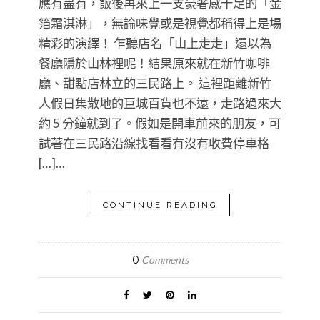
應有盡有，飯後再來上一支豪奢感十足的「金
箔霜淇淋」，無論味覺或是視覺都稱得上是場
精彩的演繹！ 乍聽店名「山上走走」還以為
餐廳隱於山林裡呢！結果原來就在新竹咖啡
廳、甜點店林立的三民路上。 這裡距離新竹
人假日集散地的巨城百貨也不遠，走路過來大
約 5 分鐘就到了。假如是開車前來的朋友，可
試著在三民路沿線找看看有沒有收費停車格
[…]…
CONTINUE READING
0
Comments