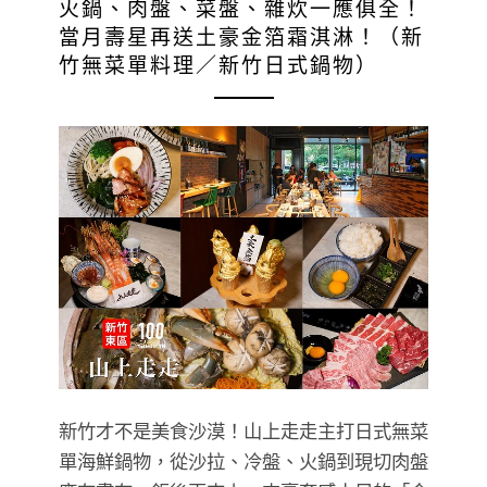
火鍋、肉盤、菜盤、雜炊一應俱全！
當月壽星再送土豪金箔霜淇淋！（新
竹無菜單料理／新竹日式鍋物）
新竹才不是美食沙漠！山上走走主打日式無菜
單海鮮鍋物，從沙拉、冷盤、火鍋到現切肉盤