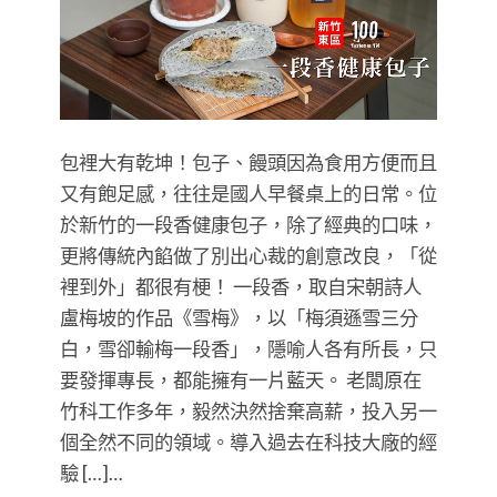
包裡大有乾坤！包子、饅頭因為食用方便而且
又有飽足感，往往是國人早餐桌上的日常。位
於新竹的一段香健康包子，除了經典的口味，
更將傳統內餡做了別出心裁的創意改良，「從
裡到外」都很有梗！ 一段香，取自宋朝詩人
盧梅坡的作品《雪梅》，以「梅須遜雪三分
白，雪卻輸梅一段香」，隱喻人各有所長，只
要發揮專長，都能擁有一片藍天。 老闆原在
竹科工作多年，毅然決然捨棄高薪，投入另一
個全然不同的領域。導入過去在科技大廠的經
驗 […]…