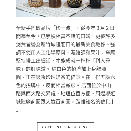
全新手搖飲品牌「珍一波」，從今年 3 月 2 日
開幕至今，已累積相當不錯的口碑，更被許多
消費者譽為新竹城隍廟口的最新美食地標。強
調不使用人工化學原料、濃縮調和果汁，寧願
堅持慢工出細活，才能成就一杯杯「耐人尋
味」的好味道。 純白色的招牌加上身軀渾
圓、正在吸啜珍珠奶茶的貓咪。在一排五顏六
色的招牌中，反而相當顯眼。 店面位於中山
路與西大路交界處，地理位置方便。周邊鄰近
城隍廟商圈跟大遠百商圈，距離知名的鴨 […]
…
CONTINUE READING