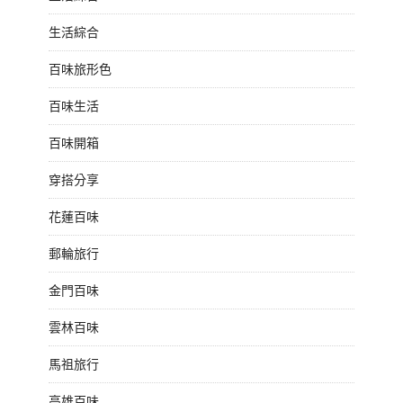
生活綜合
百味旅形色
百味生活
百味開箱
穿搭分享
花蓮百味
郵輪旅行
金門百味
雲林百味
馬祖旅行
高雄百味