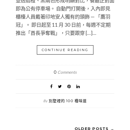
並透過橙、黑兩色形成明顯對比，餐廳正對面
即為公有停車場。 自動門打開後，入內即見
櫃檯人員戴著印地安人獨有的頭飾 — 「鷹羽
冠」。 即日起至 11 月 30 日前，每週不定期
推出「酋長爭奪戰」，只要跟穿 […]…
CONTINUE READING
0
Comments
別墅裡的 100 種味道
By
OLDER POSTS →