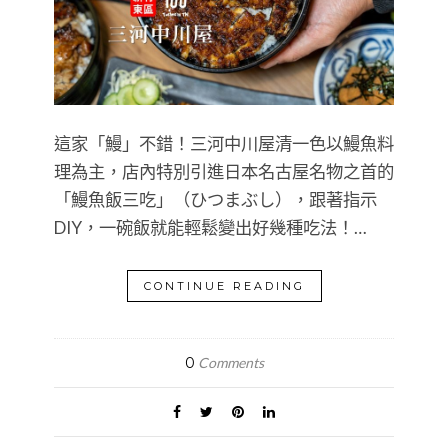
這家「鰻」不錯！三河中川屋清一色以鰻魚料
理為主，店內特別引進日本名古屋名物之首的
「鰻魚飯三吃」（ひつまぶし），跟著指示
DIY，一碗飯就能輕鬆變出好幾種吃法！…
CONTINUE READING
0
Comments