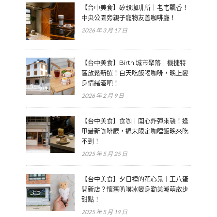
【台中美食】矽穀珈琲所｜老宅飄香！
中央公園旁親子寵物友善咖啡廳！
2026 年 3 月 17 日
【台中美食】Birth 城市聚落｜機捷特
區放鬆新選！白天吃飯喝咖啡，晚上變
身情緒酒吧！
2026 年 2 月 9 日
【台中美食】食咖｜開心炸彈來襲！逢
甲最新咖啡廳，週末限定咖哩飯晚來吃
不到！
2025 年 5 月 25 日
【台中美食】夕日裡的花心鬼｜王八蛋
開新店？懷舊叭噗冰變身勤美潮萌散步
甜點！
2025 年 5 月 19 日