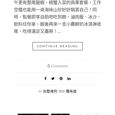
午更有整尾龍蝦、螃蟹入菜的商業套餐，工作
空檔也能用一桌海味山珍好好犒賞自己！同
時，點餐即享自助吧吃到飽，滷肉飯、冰沙、
飲料任你拿，飯後再來一支小農鮮奶冰淇淋收
尾，吃得滿足又盡興！…
CONTINUE READING
0
Comments
別墅裡的 100 種味道
By