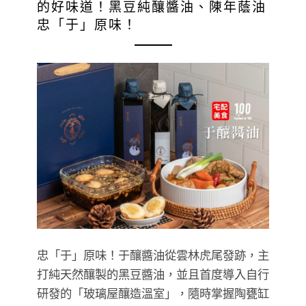
的好味道！黑豆純釀醬油、陳年蔭油
忠「于」原味！
忠「于」原味！于釀醬油從雲林虎尾發跡，主
打純天然釀製的黑豆醬油，並且首度導入自行
研發的「玻璃屋釀造溫室」，隨時掌握陶甕缸