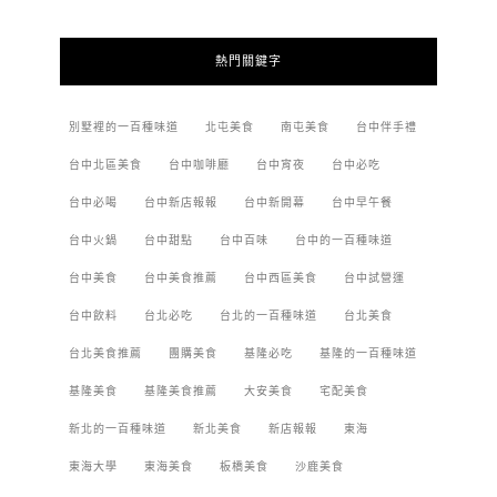
熱門關鍵字
別墅裡的一百種味道
北屯美食
南屯美食
台中伴手禮
台中北區美食
台中咖啡廳
台中宵夜
台中必吃
台中必喝
台中新店報報
台中新開幕
台中早午餐
台中火鍋
台中甜點
台中百味
台中的一百種味道
台中美食
台中美食推薦
台中西區美食
台中試營運
台中飲料
台北必吃
台北的一百種味道
台北美食
台北美食推薦
團購美食
基隆必吃
基隆的一百種味道
基隆美食
基隆美食推薦
大安美食
宅配美食
新北的一百種味道
新北美食
新店報報
東海
東海大學
東海美食
板橋美食
沙鹿美食