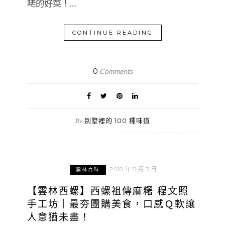
咾的好菜！…
CONTINUE READING
0
Comments
別墅裡的 100 種味道
By
2018 年 11 月 3 日
雲林百味
【雲林西螺】西螺祖傳麻糬 程文照
手工坊｜最夯團購美食，口感Ｑ軟讓
人意猶未盡！