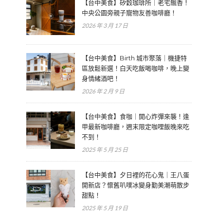
【台中美食】矽穀珈琲所｜老宅飄香！
中央公園旁親子寵物友善咖啡廳！
2026 年 3 月 17 日
【台中美食】Birth 城市聚落｜機捷特
區放鬆新選！白天吃飯喝咖啡，晚上變
身情緒酒吧！
2026 年 2 月 9 日
【台中美食】食咖｜開心炸彈來襲！逢
甲最新咖啡廳，週末限定咖哩飯晚來吃
不到！
2025 年 5 月 25 日
【台中美食】夕日裡的花心鬼｜王八蛋
開新店？懷舊叭噗冰變身勤美潮萌散步
甜點！
2025 年 5 月 19 日