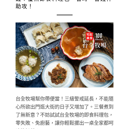
助攻！
台全牧場幫你帶便當！三級警戒延長，不能隨
心所欲出門逛大街的日子又增加了。三餐煮到
了無新意？不妨試試台全牧場的即食料理包，
零失敗、免廚藝，讓你輕鬆擺出一桌全家都呵