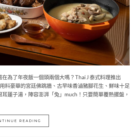
為了年夜飯一個頭兩個大嗎？Thai J 泰式料理推出
中有用料豪華的宮廷佛跳牆、古早味香滷豬腳花生、鮮味十足
耳蓮子湯，陣容澎湃「兔」much！只要簡單覆熱擺盤，
NTINUE READING