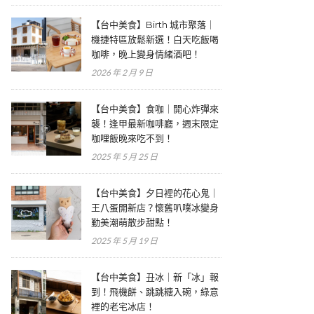
【台中美食】Birth 城市聚落｜
機捷特區放鬆新選！白天吃飯喝
咖啡，晚上變身情緒酒吧！
2026 年 2 月 9 日
【台中美食】食咖｜開心炸彈來
襲！逢甲最新咖啡廳，週末限定
咖哩飯晚來吃不到！
2025 年 5 月 25 日
【台中美食】夕日裡的花心鬼｜
王八蛋開新店？懷舊叭噗冰變身
勤美潮萌散步甜點！
2025 年 5 月 19 日
【台中美食】丑冰｜新「冰」報
到！飛機餅、跳跳糖入碗，綠意
裡的老宅冰店！