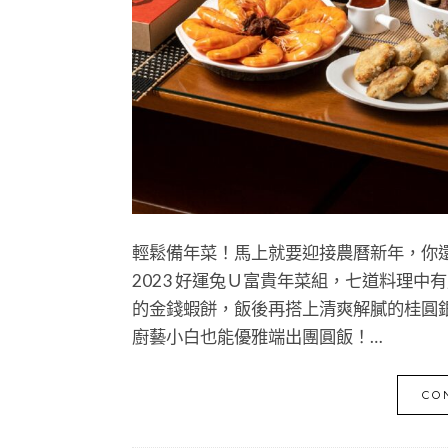
輕鬆備年菜！馬上就要迎接農曆新年，你還在
2023 好運兔Ｕ富貴年菜組，七道料理
的金錢蝦餅，飯後再搭上清爽解膩的桂圓銀
廚藝小白也能優雅端出團圓飯！…
CO