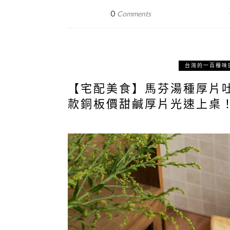
0
Comments
台灣的一百種味
【宅配美食】馬芬湯種厚片
款銅板價甜鹹厚片光速上桌