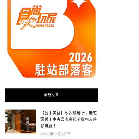
最新文章
【台中美食】矽穀珈琲所｜老宅
飄香！中央公園旁親子寵物友善
咖啡廳！
2026 年 3 月 17 日