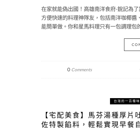
在家就能偽出國！高雄南洋食府-銳記為
方便快速的料理神隊友，包括南洋咖椰醬
能簡單做。你和星馬料理只有一包調理包
CO
0
Comments
台灣的一百種味
【宅配美食】馬芬湯種厚片吐
佐特製餡料，輕鬆實現早餐