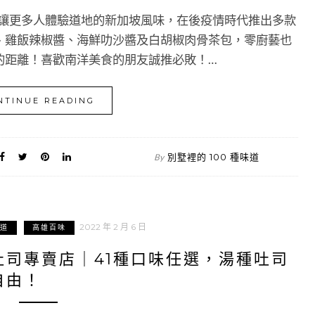
了讓更多人體驗道地的新加坡風味，在後疫情時代推出多款
、雞飯辣椒醬、海鮮叻沙醬及白胡椒肉骨茶包，零廚藝也
的距離！喜歡南洋美食的朋友誠推必敗！…
NTINUE READING
別墅裡的 100 種味道
By
2022 年 2 月 6 日
道
高雄百味
司專賣店｜41種口味任選，湯種吐司
自由！