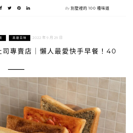
別墅裡的 100 種味道
By
2022 年 9 月 29 日
道
高雄百味
吐司專賣店｜懶人最愛快手早餐！40
！