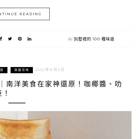
NTINUE READING
別墅裡的 100 種味道
By
2022 年 8 月 5 日
道
高雄百味
記｜南洋美食在家神還原！咖椰醬、叻
亞！