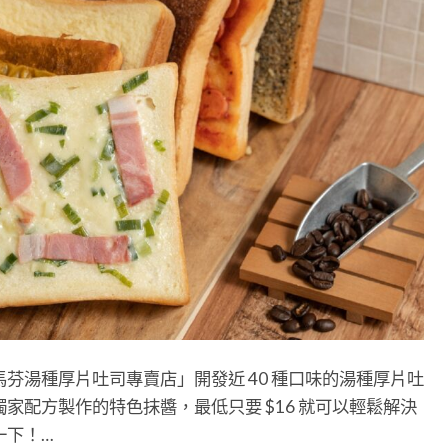
芬湯種厚片吐司專賣店」開發近 40 種口味的湯種厚片吐
家配方製作的特色抹醬，最低只要 $16 就可以輕鬆解決
一下！…