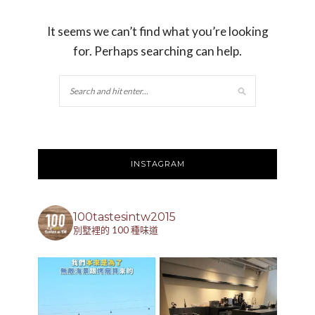
It seems we can’t find what you’re looking
for. Perhaps searching can help.
INSTAGRAM
100tastesintw2015
別墅裡的 100 種味道