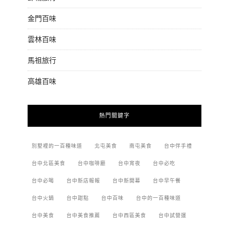
金門百味
雲林百味
馬祖旅行
高雄百味
熱門關鍵字
別墅裡的一百種味道
北屯美食
南屯美食
台中伴手禮
台中北區美食
台中咖啡廳
台中宵夜
台中必吃
台中必喝
台中新店報報
台中新開幕
台中早午餐
台中火鍋
台中甜點
台中百味
台中的一百種味道
台中美食
台中美食推薦
台中西區美食
台中試營運