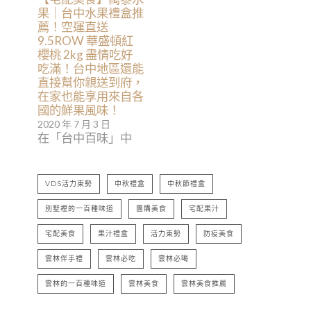
果｜台中水果禮盒推
薦！空運直送
9.5ROW 華盛頓紅
櫻桃 2kg 盡情吃好
吃滿！台中地區還能
直接幫你親送到府，
在家也能享用來自各
國的鮮果風味！
2020 年 7 月 3 日
在「台中百味」中
VDS活力東勢
中秋禮盒
中秋節禮盒
別墅裡的一百種味道
團購美食
宅配果汁
宅配美食
果汁禮盒
活力東勢
防疫美食
雲林伴手禮
雲林必吃
雲林必喝
雲林的一百種味道
雲林美食
雲林美食推薦