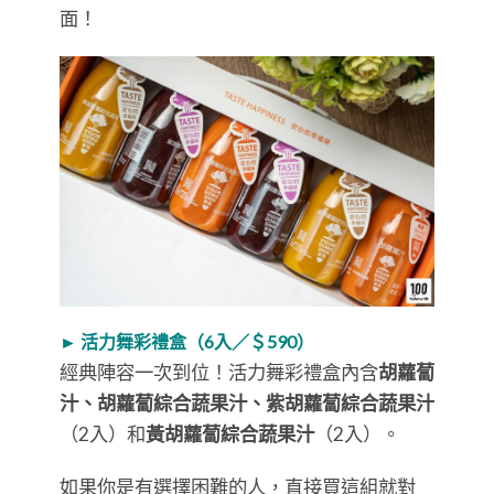
面！
► 活力舞彩禮盒（6入／＄590）
經典陣容一次到位！活力舞彩禮盒內含
胡蘿蔔
汁、胡蘿蔔綜合蔬果汁、紫胡蘿蔔綜合蔬果汁
（2入）和
黃胡蘿蔔綜合蔬果汁
（2入）。
如果你是有選擇困難的人，直接買這組就對