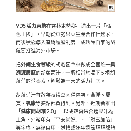
VDS 活力東勢
在雲林東勢鄉打造出一片「橘
色王國」，早期從東勢果菜生產合作社起家，
而後積極導入產銷履歷制度，成功讓自家的胡
蘿蔔打進海外市場。
把
外銷生食等級
的胡蘿蔔拿來做成
全國唯一具
溯源履歷
的胡蘿蔔汁，一瓶相當於喝下 5 根胡
蘿蔔的營養素，輕鬆為一天的活力打底。
胡蘿蔔汁有散裝及禮盒兩種包裝，
全聯、愛
買、楓康
等據點都買得到。另外，近期新推出
「健康開胡箱 2.0」
，以胡蘿蔔綜合蔬果汁為
主角，外箱印有「平安尚好」、「財富加倍」
等字樣，無論自用、送禮或逢年過節拜拜都體