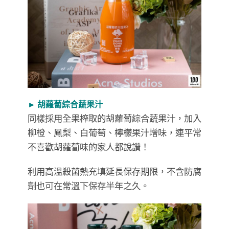
► 胡蘿蔔綜合蔬果汁
同樣採用全果榨取的胡蘿蔔綜合蔬果汁，加入
柳橙、鳳梨、白葡萄、檸檬果汁增味，連平常
不喜歡胡蘿蔔味的家人都說讚！
利用高溫殺菌熱充填延長保存期限，不含防腐
劑也可在常溫下保存半年之久。