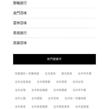
郵輪旅行
金門百味
雲林百味
馬祖旅行
高雄百味
熱門關鍵字
別墅裡的一百種味道
北屯美食
南屯美食
台中伴手禮
台中北區美食
台中咖啡廳
台中宵夜
台中必吃
台中必喝
台中新店報報
台中新開幕
台中早午餐
台中火鍋
台中甜點
台中百味
台中的一百種味道
台中美食
台中美食推薦
台中西區美食
台中試營運