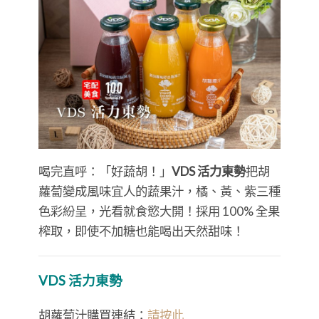
喝完直呼：「好蔬胡！」
VDS 活力東勢
把胡
蘿蔔變成風味宜人的蔬果汁，橘、黃、紫三種
色彩紛呈，光看就食慾大開！採用 100% 全果
榨取，即使不加糖也能喝出天然甜味！
VDS 活力東勢
胡蘿蔔汁購買連結：
請按此