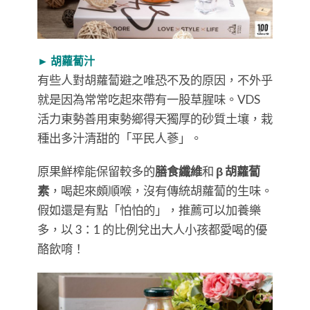
► 胡蘿蔔汁
有些人對胡蘿蔔避之唯恐不及的原因，不外乎
就是因為常常吃起來帶有一股草腥味。VDS
活力東勢善用東勢鄉得天獨厚的砂質土壤，栽
種出多汁清甜的「平民人蔘」。
原果鮮榨能保留較多的
膳食纖維
和
β 胡蘿蔔
素
，喝起來頗順喉，沒有傳統胡蘿蔔的生味。
假如還是有點「怕怕的」，推薦可以加養樂
多，以 3：1 的比例兌出大人小孩都愛喝的優
酪飲唷！