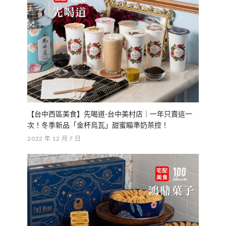
【台中西區美食】先喝道-台中美村店｜一年只賣這一
次！冬季新品「金杯烏瓦」甜蜜瞄準奶茶控！
2022 年 12 月 7 日