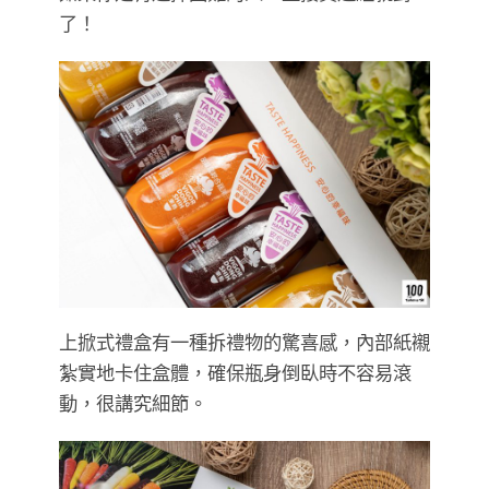
了！
上掀式禮盒有一種拆禮物的驚喜感，內部紙襯
紮實地卡住盒體，確保瓶身倒臥時不容易滾
動，很講究細節。