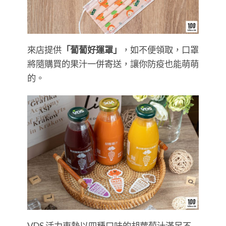
來店提供
「蔔蔔好運罩」
，如不便領取，口罩
將隨購買的果汁一併寄送，讓你防疫也能萌萌
的。
VDS 活力東勢以四種口味的胡蘿蔔汁滿足不