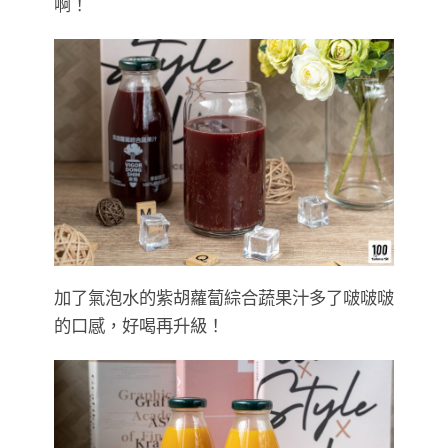
啊！
加了氣泡水的紫胡蘿蔔綜合蔬果汁多了啵啵啵
的口感，好喝再升級！