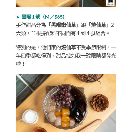
► 黑曜 1 號（M／$65）
手作甜品分為
「黑曜嫩仙草」
跟
「燒仙草」
2
大類，並根據配料不同而有 1 到 4 號組合。
特別的是，他們家的
燒仙草
不受季節限制，一
年四季都吃得到，甜品控如我一聽眼睛都發光
啦！