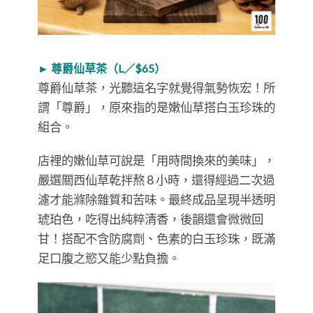
► 尊爵仙草茶（L／$65）
尊爵仙草茶，光聽這名字就覺得氣勢恢宏！所
謂「尊爵」，原來指的是嫩仙草搭白玉珍珠的
組合。
店裡的嫩仙草可說是「用時間換來的美味」，
嚴選關西仙草乾拌熬 8 小時，還得經過二次過
濾才能滌除雜質和苦味。最終成品呈現半透明
琥珀色，吃得出純粹清香，後韻還會微微回
甘！搭配不含防腐劑、色素的白玉珍珠，既滿
足口腹之慾又能少點負擔。