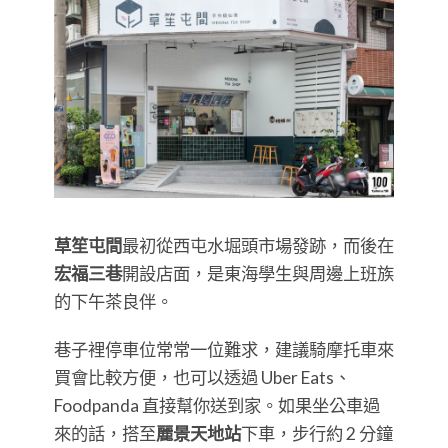
草笙屯間
最初從西屯水堀頭市場發跡，而後在
宏福三巷
開設店面，是東海學生與周邊上班族
的下午茶良伴。
巷子裡停車位常常一位難求，建議騎摩托車來
買會比較方便，也可以透過 Uber Eats、
Foodpanda 直接幫你送到家。如果坐公車過
來的話，搭至
麗景天地站
下車，步行約 2 分鐘