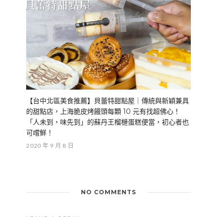
【台中北區美食推薦】貝蕾特甜點屋｜傳統與新穎兼具
的甜點店，上海脆皮烤饅頭每顆 10 元有找超佛心！
「人未到，味先到」的蘇丹王榴槤蛋糕便當，初心者也
可嚐鮮！
2020 年 9 月 8 日
NO COMMENTS