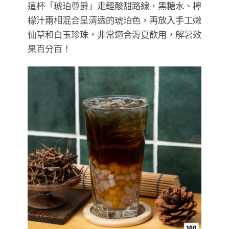
這杯「琥珀尊爵」走輕酸甜路線，黑糖水、檸
檬汁兩相混合呈清透的琥珀色，再放入手工嫩
仙草和白玉珍珠，非常適合溽夏飲用，解暑效
果百分百！