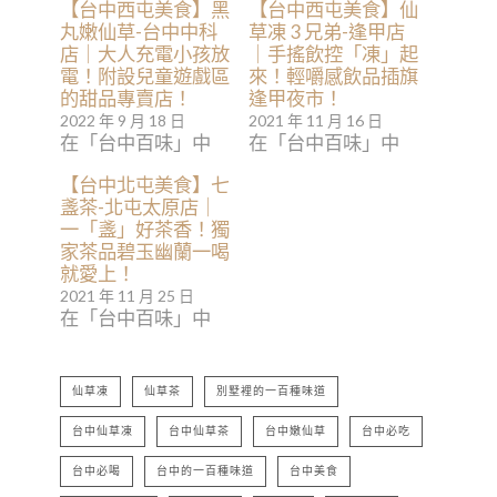
【台中西屯美食】黑
【台中西屯美食】仙
丸嫩仙草-台中中科
草凍 3 兄弟-逢甲店
店｜大人充電小孩放
｜手搖飲控「凍」起
電！附設兒童遊戲區
來！輕嚼感飲品插旗
的甜品專賣店！
逢甲夜市！
2022 年 9 月 18 日
2021 年 11 月 16 日
在「台中百味」中
在「台中百味」中
【台中北屯美食】七
盞茶-北屯太原店｜
一「盞」好茶香！獨
家茶品碧玉幽蘭一喝
就愛上！
2021 年 11 月 25 日
在「台中百味」中
仙草凍
仙草茶
別墅裡的一百種味道
台中仙草凍
台中仙草茶
台中嫩仙草
台中必吃
台中必喝
台中的一百種味道
台中美食