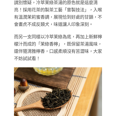
請別懷疑，冷萃茉綠茶湯的原色就是這麼清
亮！採用花茶的製茶工藝「窨製技法」，入喉
有溫潤茉莉蜜香調，展現恰到好處的甘韻，不
會畫虎不成反類犬，味道讓人印象深刻。
而另一支同樣以冷萃茉綠為底，再加上新鮮檸
檬汁而成的「茉綠香檸」，既保留茶湯風味，
還伴隨清雅檸香，口感柔順沒有苦澀味，大家
不妨試試看！