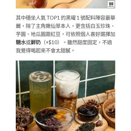
其中穩坐人氣 TOP1 的黑曜 1 號配料陣容最華
麗，除了主角嫩仙草本人，更含括白玉珍珠、
芋圓、地瓜圓跟紅豆，可依照個人喜好選擇加
糖水
或
鮮奶
（+$10）。雖然甜度固定，不過
我覺得喝起來不會太甜膩。