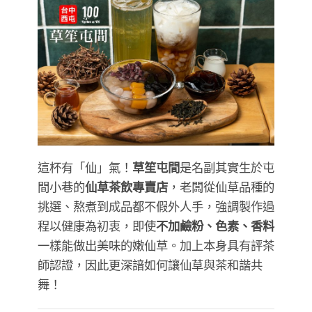
這杯有「仙」氣！
草笙屯間
是名副其實生於屯
間小巷的
仙草茶飲專賣店
，老闆從仙草品種的
挑選、熬煮到成品都不假外人手，強調製作過
程以健康為初衷，即使
不加鹼粉、色素、香料
一樣能做出美味的嫩仙草。加上本身具有評茶
師認證，因此更深諳如何讓仙草與茶和諧共
舞！