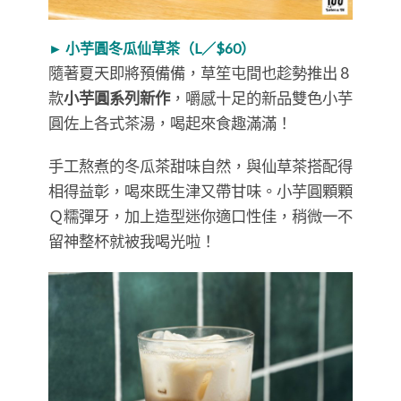
► 小芋圓冬瓜仙草茶（L／$60）
隨著夏天即將預備備，草笙屯間也趁勢推出 8
款
小芋圓系列新作
，嚼感十足的新品雙色小芋
圓佐上各式茶湯，喝起來食趣滿滿！
手工熬煮的冬瓜茶甜味自然，與仙草茶搭配得
相得益彰，喝來既生津又帶甘味。小芋圓顆顆
Ｑ糯彈牙，加上造型迷你適口性佳，稍微一不
留神整杯就被我喝光啦！