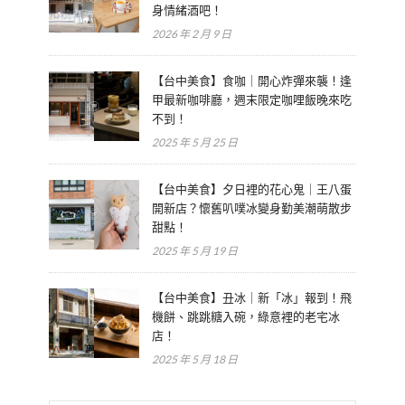
身情緒酒吧！
2026 年 2 月 9 日
【台中美食】食咖｜開心炸彈來襲！逢
甲最新咖啡廳，週末限定咖哩飯晚來吃
不到！
2025 年 5 月 25 日
【台中美食】夕日裡的花心鬼｜王八蛋
開新店？懷舊叭噗冰變身勤美潮萌散步
甜點！
2025 年 5 月 19 日
【台中美食】丑冰｜新「冰」報到！飛
機餅、跳跳糖入碗，綠意裡的老宅冰
店！
2025 年 5 月 18 日