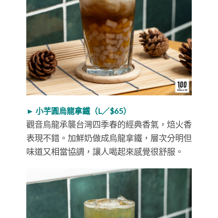
► 小芋圓烏龍拿鐵（L／$65）
觀音烏龍承襲台灣四季春的經典香氣，焙火香
表現不錯。加鮮奶做成烏龍拿鐵，層次分明但
味道又相當協調，讓人喝起來感覺很舒服。