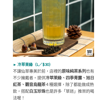
► 冷萃茉綠（L／$30）
不讓仙草專美於前，店裡的
原味純茶系列
也有
不少擁戴者。提供
冷萃茉綠、四季青露、旭日
紅茶、觀音烏龍茶
4 種選擇，除了都能做成熱
飲，搭配
白玉珍珠
也是許多「草迷」推崇的喝
法喔！