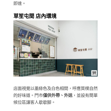
即達。
草笙屯間 店內環境
店面視覺以墨綠色及白色相間，呼應質樸自然
的好味道。門市
僅供外帶、外送
，並設有簡單
候位區讓客人歇歇腳。