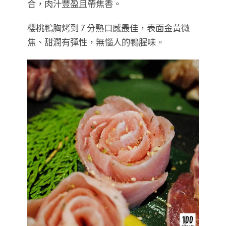
合，肉汁豐盈且帶焦香。
櫻桃鴨胸烤到 7 分熟口感最佳，表面金黃微
焦、甜潤有彈性，無惱人的鴨腥味。