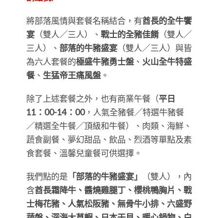
將部落風情與套餐名稱結合，有
酋長的全牛饗
宴
（雙人／三人）、
戰士的全豬佳餚
（雙人／
三人）、
部落的牛豬盛宴
（雙人／三人）與皆
為六人套餐的
極盛牛豬勇士盤
、
火山全牛特盛
餐
、
生猛帝王痛風盤
。
除了上述套餐之外，也有商業午餐（
平日
11：00-14：00
，人氣全豬餐／特選牛豬餐
／精選全牛餐／頂級和牛餐）、肉類、海鮮、
蔬食副餐、夢幻甜品、飲品、烈酒等單點及素
食套餐、溫馨兒童餐可供選擇。
我們點的是
「部落的牛豬盛宴」
（雙人），內
含
酋長霜降牛、醬燒雞腿丁、櫻桃鴨胸片、戰
士梅花豬、人氣松阪豬、無骨牛小排、六盛野
蔬盤、深海大草蝦、日本干貝、暖心鍋物、白