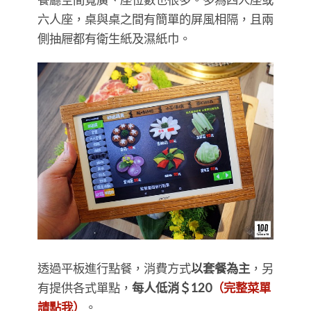
六人座，桌與桌之間有簡單的屏風相隔，且兩
側抽屜都有衛生紙及濕紙巾。
透過平板進行點餐，消費方式
以套餐為主
，另
有提供各式單點，
每人低消＄120
（完整菜單
請點我）
。