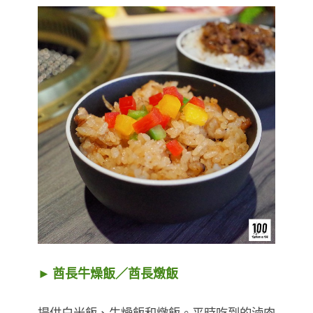
► 酋長牛燥飯／酋長燉飯
提供白米飯、牛燥飯和燉飯。平時吃到的滷肉