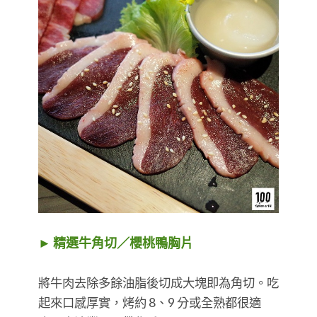
► 精選牛角切／櫻桃鴨胸片
將牛肉去除多餘油脂後切成大塊即為角切。吃
起來口感厚實，烤約 8、9 分或全熟都很適