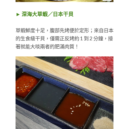
► 深海大草蝦／日本干貝
草蝦鮮度十足，腹部先烤便於定形；來自日本
的生食級干貝，僅需正反烤約 1 到 2 分鐘，接
著就能大啖兩者的肥滿肉質！