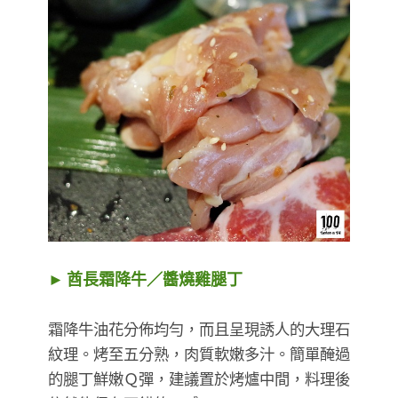
► 酋長霜降牛／醬燒雞腿丁
霜降牛油花分佈均勻，而且呈現誘人的大理石
紋理。烤至五分熟，肉質軟嫩多汁。簡單醃過
的腿丁鮮嫩Ｑ彈，建議置於烤爐中間，料理後