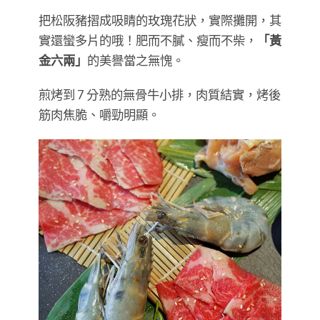
把松阪豬摺成吸睛的玫瑰花狀，實際攤開，其
實還蠻多片的哦！肥而不膩、瘦而不柴，
「黃
金六兩」
的美譽當之無愧。
煎烤到 7 分熟的無骨牛小排，肉質結實，烤後
筋肉焦脆、嚼勁明顯。