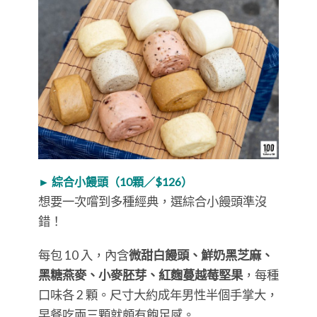
► 綜合小饅頭（10顆／$126）
想要一次嚐到多種經典，選綜合小饅頭準沒
錯！
每包 10 入，內含
微甜白饅頭、鮮奶黑芝麻、
黑糖燕麥、小麥胚芽、紅麴蔓越莓堅果
，每種
口味各 2 顆。尺寸大約成年男性半個手掌大，
早餐吃兩三顆就頗有飽足感。