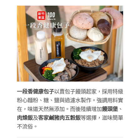
一段香健康包子
以賣包子饅頭起家，採用特級
粉心麵粉、糖、鹽與過濾水製作。強調用料實
在，味道天然無添加。而後陸續增加
饅頭堡
、
肉燥飯
及
客家鹹豬肉五穀飯
等選擇，滋味簡單
不流俗。