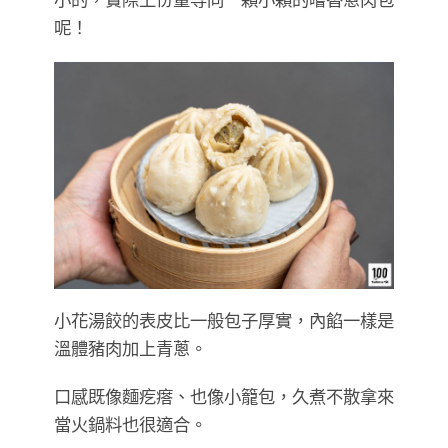
呢！
小花湯餃的表皮比一般包子厚實，內餡一樣是
溫體豬肉加上青蔥。
口感既像麵疙瘩、也像小籠包，久煮不散拿來
當火鍋料也很適合。