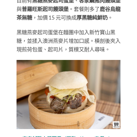
目前有
黑糖燕麥起司蛋堡
、
客家鹹豬肉饅頭堡
與
普羅旺斯起司饅頭堡
。套餐則多了
鹿谷烏龍
茶無糖
，加價 15 元可換成
厚黑糖純鮮奶
。
黑糖燕麥起司蛋堡在麵團中加入新竹寶山黑
糖，並揉入澳洲燕麥片增加口感。橫剖後夾入
現煎荷包蛋、起司片，質樸又耐人尋味。