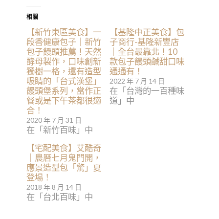
相關
【新竹東區美食】一
【基隆中正美食】包
段香健康包子｜新竹
子商行-基隆新豐店
包子饅頭推薦！天然
｜全台最靠北！10
酵母製作，口味創新
款包子饅頭鹹甜口味
獨樹一格，還有造型
通通有！
吸睛的「台式漢堡」
2022 年 7 月 14 日
饅頭堡系列，當作正
在「台灣的一百種味
餐或是下午茶都很適
道」中
合！
2020 年 7 月 31 日
在「新竹百味」中
【宅配美食】艾酷奇
｜農曆七月鬼門開，
應景造型包「驚」夏
登場！
2018 年 8 月 14 日
在「台北百味」中