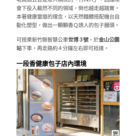
會下投入截然不同的領域，倒也越走越踏實。
本著健康當道的理念，以天然麵體搭配機台自
動化塑型，做出一顆顆香Ｑ誘人的包子饅頭。
可搭乘新竹縣智慧公車
世博 3 號
，於
金山公園
站
下車，再走路約 4 分鐘左右即可抵達。
一段香健康包子店內環境