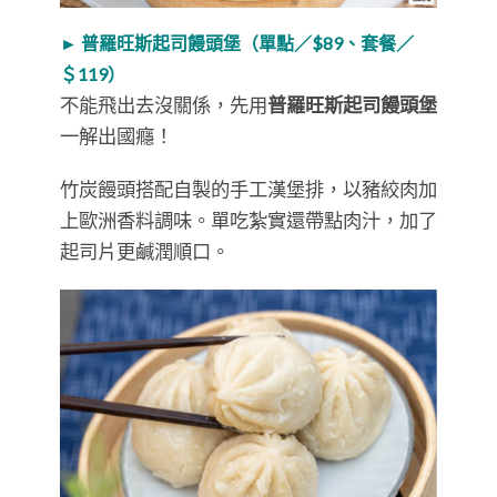
► 普羅旺斯起司饅頭堡（單點／$89、套餐／
＄119）
不能飛出去沒關係，先用
普羅旺斯起司饅頭堡
一解出國癮！
竹炭饅頭搭配自製的手工漢堡排，以豬絞肉加
上歐洲香料調味。單吃紮實還帶點肉汁，加了
起司片更鹹潤順口。