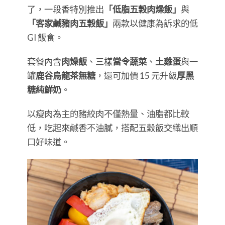
了，一段香特別推出
「低脂五穀肉燥飯」
與
「客家鹹豬肉五穀飯」
兩款以健康為訴求的低
GI 飯食。
套餐內含
肉燥飯
、三樣
當令蔬菜
、
土雞蛋
與一
罐
鹿谷烏龍茶無糖
，還可加價 15 元升級
厚黑
糖純鮮奶
。
以瘦肉為主的豬絞肉不僅熱量、油脂都比較
低，吃起來鹹香不油膩，搭配五穀飯交織出順
口好味道。