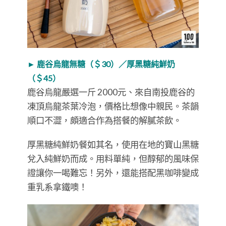
► 鹿谷烏龍無糖（＄30）／厚黑糖純鮮奶
（＄45）
鹿谷烏龍嚴選一斤 2000元、來自南投鹿谷的
凍頂烏龍茶葉冷泡，價格比想像中親民。茶韻
順口不澀，頗適合作為搭餐的解膩茶飲。
厚黑糖純鮮奶餐如其名，使用在地的寶山黑糖
兌入純鮮奶而成。用料單純，但醇郁的風味保
證讓你一喝難忘！另外，還能搭配黑咖啡變成
重乳系拿鐵噢！