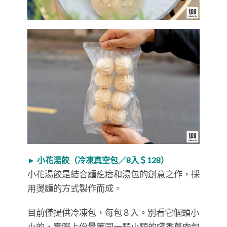
► 小花湯餃（冷凍真空包／8入＄128）
小花湯餃是結合麵疙瘩和湯包的創意之作，採
用燙麵的方式製作而成。
目前僅提供冷凍包，每包 8 入。別看它個頭小
小的，實際上份量等同一顆小顆的嚐香蔥肉包