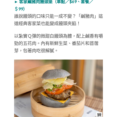
► 客家鹹豬肉饅頭堡（單點／$69、套餐／
＄99）
誰說饅頭的口味只能一成不變？「鹹豬肉」這
道經典客家菜也能變成饅頭夾餡！
以紮實Ｑ彈的微甜白饅頭為體，配上鹹香有嚼
勁的五花肉。內有新鮮生菜、番茄片和苜蓿
芽，包著肉吃很解膩。