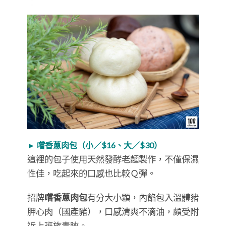
► 嚐香蔥肉包（小／$16、大／$30）
這裡的包子使用天然發酵老麵製作，不僅保濕
性佳，吃起來的口感也比較Ｑ彈。
招牌
嚐香蔥肉包
有分大小顆，內餡包入溫體豬
胛心肉（國產豬），口感清爽不滴油，頗受附
近上班族青睞。