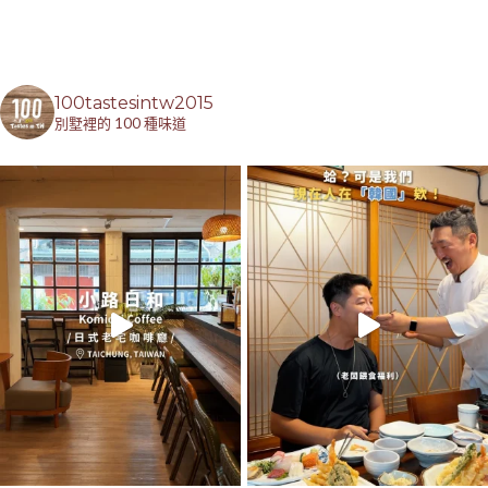
100tastesintw2015
別墅裡的 100 種味道