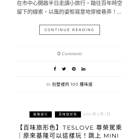
在市中心開啟半日走讀小旅行，踏往百年時空
留下的線索，以風的姿態寫意地穿梭巷弄！…
CONTINUE READING
0
Comments
別墅裡的 100 種味道
By
2021 年 5 月 1 日
基隆旅行
百味旅形色
【百味旅形色】TESLOVE 尊榮駕乘
｜原來基隆可以這樣玩！跳上 MINI