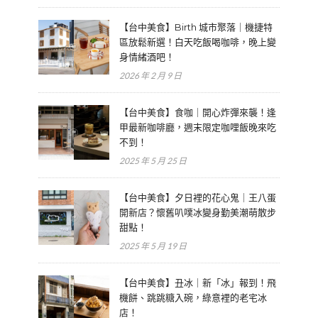
【台中美食】Birth 城市聚落｜機捷特
區放鬆新選！白天吃飯喝咖啡，晚上變
身情緒酒吧！
2026 年 2 月 9 日
【台中美食】食咖｜開心炸彈來襲！逢
甲最新咖啡廳，週末限定咖哩飯晚來吃
不到！
2025 年 5 月 25 日
【台中美食】夕日裡的花心鬼｜王八蛋
開新店？懷舊叭噗冰變身勤美潮萌散步
甜點！
2025 年 5 月 19 日
【台中美食】丑冰｜新「冰」報到！飛
機餅、跳跳糖入碗，綠意裡的老宅冰
店！