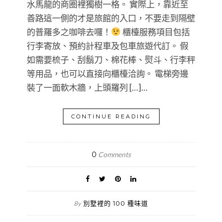
水馬龍的商圈裡獨樹一格。 實際上，靠近至
善路這一側的才是旅館的入口，不要走到隔壁
的普羅多之咖啡去囉！
櫃檯服務項目包括
行李寄放、預約計程車及包車旅遊代訂。 假
如需要梳子、刮鬍刀、棉花棒、熨斗、行李秤
等用品，也可以直接向櫃檯洽詢。 電梯旁邊
裝了一面軟木牆，上頭羅列 […]…
CONTINUE READING
0
Comments
別墅裡的 100 種味道
By