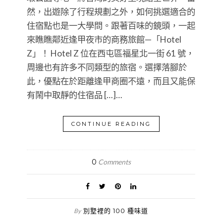
然，出遊除了行程規劃之外，如何挑選適合的
住宿點也是一大學問。跟著百味的鏡頭，一起
來瞧瞧鄰近逢甲夜市的商務旅館—「Hotel
Z」！ Hotel Z 位在西屯區福星北一街 61 號，
周邊也有許多不同類型的旅宿。選擇落腳於
此，優點在於距離逢甲商圈不遠，而且又能保
有鬧中取靜的住宿品 […]…
CONTINUE READING
0
Comments
別墅裡的 100 種味道
By