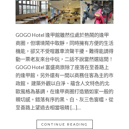
GOGO Hotel 逢甲館雖然位處於熱鬧的逢甲
商圈，但環境鬧中取靜，同時擁有方便的生活
機能，卻又不受喧囂車流聲干擾。難得能請得
動一票老友來台中玩，二話不說當然選這間！
GOGO Hotel 富盛商旅除了座落在至善路上
的逢甲館，另外還有一間以商務住客為主的市
政館。 建築外觀以白淨、蘊含人文特色的北
歐風格為基調，在逢甲商圈打造猶如家一般的
親切感。錯落有序的黑、白、灰三色窗櫺，從
至善路上望過去相當吸睛 […]…
CONTINUE READING