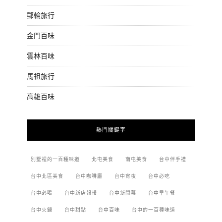
郵輪旅行
金門百味
雲林百味
馬祖旅行
高雄百味
熱門關鍵字
別墅裡的一百種味道
北屯美食
南屯美食
台中伴手禮
台中北區美食
台中咖啡廳
台中宵夜
台中必吃
台中必喝
台中新店報報
台中新開幕
台中早午餐
台中火鍋
台中甜點
台中百味
台中的一百種味道