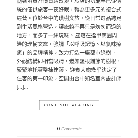
隨著消費習慣日趨改變，旅店的功能早已從傳
統的僅供旅客一夜好眠，轉為更多元的複合式
經營。位於台中的璞樹文旅，從日常選品跨足
到生活風格營造，讓旅館不再只是匆匆而過的
地方，而多了一絲玩味。 座落在逢甲商圈周
邊的璞樹文旅，強調「以呼吸記憶、以氣味療
癒」的品牌精神，致力打造一座都市綠樹。
外觀結構即相當吸睛，猶如盤根錯節的樹根，
緊緊地托著整棟建築。 迎賓大廳幾乎決定了
住客的第一印象，空間由台中知名室內設計師
[…]…
CONTINUE READING
0
Comments