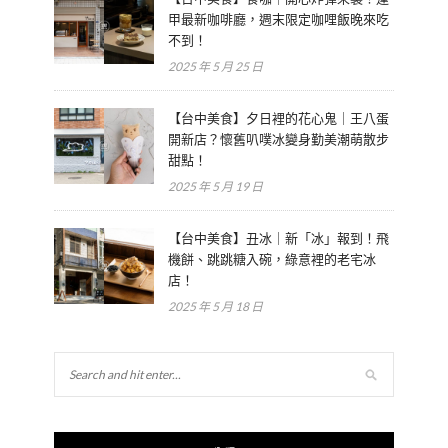
甲最新咖啡廳，週末限定咖哩飯晚來吃
不到！
2025 年 5 月 25 日
【台中美食】夕日裡的花心鬼｜王八蛋
開新店？懷舊叭噗冰變身勤美潮萌散步
甜點！
2025 年 5 月 19 日
【台中美食】丑冰｜新「冰」報到！飛
機餅、跳跳糖入碗，綠意裡的老宅冰
店！
2025 年 5 月 18 日