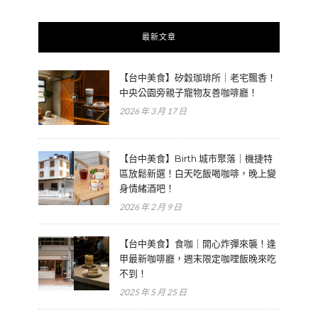
最新文章
【台中美食】矽穀珈琲所｜老宅飄香！
中央公園旁親子寵物友善咖啡廳！
2026 年 3 月 17 日
【台中美食】Birth 城市聚落｜機捷特
區放鬆新選！白天吃飯喝咖啡，晚上變
身情緒酒吧！
2026 年 2 月 9 日
【台中美食】食咖｜開心炸彈來襲！逢
甲最新咖啡廳，週末限定咖哩飯晚來吃
不到！
2025 年 5 月 25 日