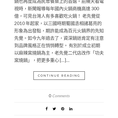
鍋也再度成為民眾餐桌上的首選。前幾天看電
視時，新聞報導每年國內火鍋商機高達 300
億，可見台灣人有多喜歡吃火鍋！ 老先覺從
2010 年起家，以三國時期蜀國丞相諸葛亮的
形象為出發點，期許能成為百元火鍋界的先知
先覺。如今九年過去了，資深鍋迷肯定有注意
到品牌風格正在悄悄轉型。 有別於成立初期
以麻辣窯燒鍋為主，老先覺二代店改作「功夫
窯燒鍋」，把更多重心 […]…
CONTINUE READING
0
Comments