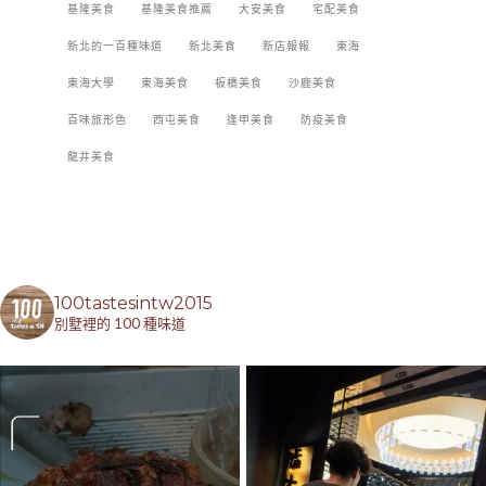
基隆美食
基隆美食推薦
大安美食
宅配美食
新北的一百種味道
新北美食
新店報報
東海
東海大學
東海美食
板橋美食
沙鹿美食
百味旅形色
西屯美食
逢甲美食
防疫美食
龍井美食
100tastesintw2015
別墅裡的 100 種味道