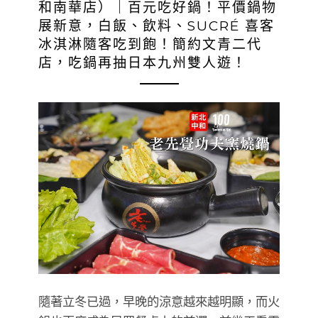
和南華店）｜百元吃好鍋！平價鍋物
展新意，白飯、飲料、SUCRÉ 喜客
冰淇淋隨客吃到飽！簡約文青二代
店，吃鍋再抽日本九州雙人遊！
隨著立冬已過，早晚的涼意越來越明顯，而火