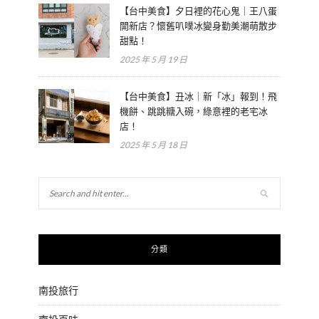
【台中美食】夕日裡的花心鬼｜王八蛋
開新店？懷舊叭噗冰變身勤美潮萌散步
甜點！
2025 年 5 月 19 日
【台中美食】丑冰｜新「冰」報到！飛
機餅、跳跳糖入碗，綠意裡的老宅冰
店！
2025 年 5 月 18 日
分類
南投旅行