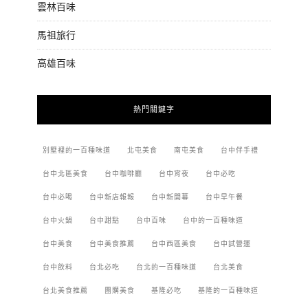
雲林百味
馬祖旅行
高雄百味
熱門關鍵字
別墅裡的一百種味道
北屯美食
南屯美食
台中伴手禮
台中北區美食
台中咖啡廳
台中宵夜
台中必吃
台中必喝
台中新店報報
台中新開幕
台中早午餐
台中火鍋
台中甜點
台中百味
台中的一百種味道
台中美食
台中美食推薦
台中西區美食
台中試營運
台中飲料
台北必吃
台北的一百種味道
台北美食
台北美食推薦
團購美食
基隆必吃
基隆的一百種味道