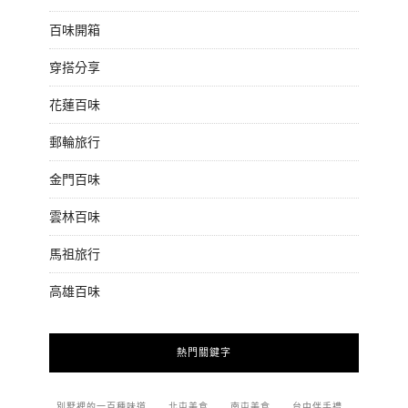
百味開箱
穿搭分享
花蓮百味
郵輪旅行
金門百味
雲林百味
馬祖旅行
高雄百味
熱門關鍵字
別墅裡的一百種味道
北屯美食
南屯美食
台中伴手禮