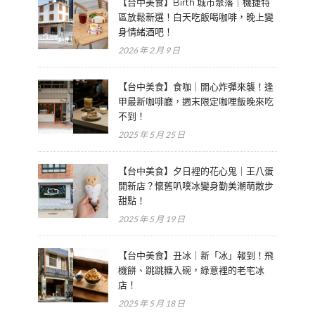
【台中美食】Birth 城市聚落｜機捷特
區放鬆新選！白天吃飯喝咖啡，晚上變
身情緒酒吧！
2026 年 2 月 9 日
【台中美食】食咖｜開心炸彈來襲！逢
甲最新咖啡廳，週末限定咖哩飯晚來吃
不到！
2025 年 5 月 25 日
【台中美食】夕日裡的花心鬼｜王八蛋
開新店？懷舊叭噗冰變身勤美潮萌散步
甜點！
2025 年 5 月 19 日
【台中美食】丑冰｜新「冰」報到！飛
機餅、跳跳糖入碗，綠意裡的老宅冰
店！
2025 年 5 月 18 日