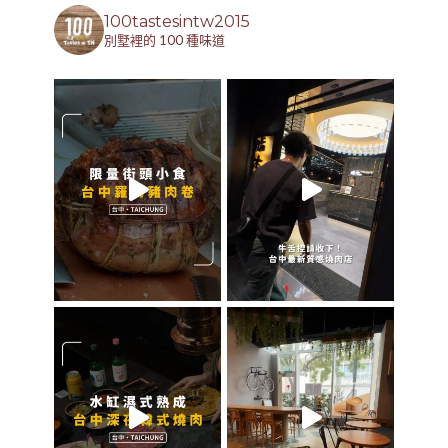
100tastesintw2015
別墅裡的 100 種味道