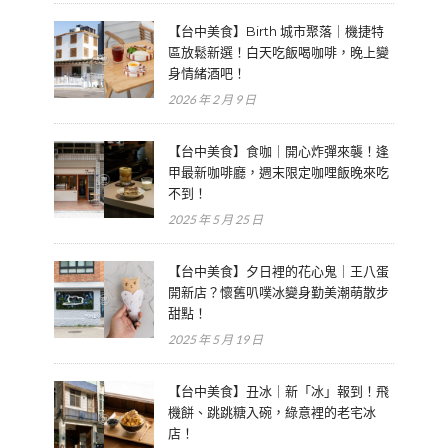
【台中美食】Birth 城市聚落｜機捷特
區放鬆新選！白天吃飯喝咖啡，晚上變
身情緒酒吧！
2026 年 2 月 9 日
【台中美食】食咖｜開心炸彈來襲！逢
甲最新咖啡廳，週末限定咖哩飯晚來吃
不到！
2025 年 5 月 25 日
【台中美食】夕日裡的花心鬼｜王八蛋
開新店？懷舊叭噗冰變身勤美潮萌散步
甜點！
2025 年 5 月 19 日
【台中美食】丑冰｜新「冰」報到！飛
機餅、跳跳糖入碗，綠意裡的老宅冰
店！