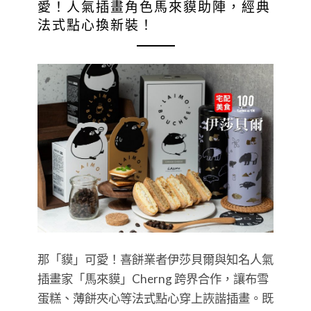
愛！人氣插畫角色馬來貘助陣，經典
法式點心換新裝！
那「貘」可愛！喜餅業者伊莎貝爾與知名人氣
插畫家「馬來貘」Cherng 跨界合作，讓布雪
蛋糕、薄餅夾心等法式點心穿上詼諧插畫。既