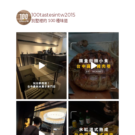
100tastesintw2015
別墅裡的 100 種味道