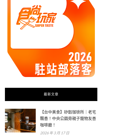
最新文章
【台中美食】矽穀珈琲所｜老宅
飄香！中央公園旁親子寵物友善
咖啡廳！
2026 年 3 月 17 日