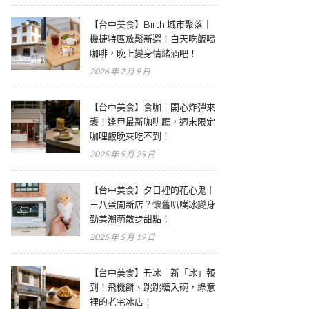
【台中美食】Birth 城市聚落｜
機捷特區放鬆新選！白天吃飯喝
咖啡，晚上變身情緒酒吧！
2026 年 2 月 9 日
【台中美食】食咖｜開心炸彈來
襲！逢甲最新咖啡廳，週末限定
咖哩飯晚來吃不到！
2025 年 5 月 25 日
【台中美食】夕日裡的花心鬼｜
王八蛋開新店？懷舊叭噗冰變身
勤美潮萌散步甜點！
2025 年 5 月 19 日
【台中美食】丑冰｜新「冰」報
到！飛機餅、跳跳糖入碗，綠意
裡的老宅冰店！