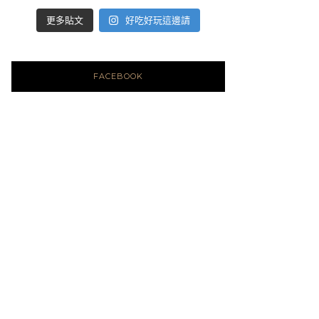
好吃好玩這邊請
更多貼文
FACEBOOK