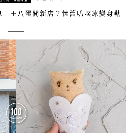
台灣的一百種味道
鬼｜王八蛋開新店？懷舊叭噗冰變身勤