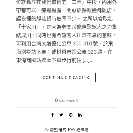
位就矗立在我們慣稱的「二弄」中段，內用外
帶都可以，旁邊還有一間蔥抓餅跟鹽酥雞店，
讓夜裡的靜巷頓時熱鬧不少。 之所以會取名
「十家川」，是因為老闆盼能匯聚眾人之力集
結成川，同時也有希望客人川流不息的意味。
可利用台灣大道優化公車 300-310 號，於東
海別墅站下車；或搭乘市區公車 323 路，在
東海商圈站牌處下車步行前往 […]…
CONTINUE READING
0
Comments
別墅裡的 100 種味道
By