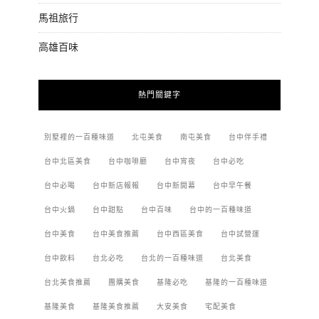
馬祖旅行
高雄百味
熱門關鍵字
別墅裡的一百種味道
北屯美食
南屯美食
台中伴手禮
台中北區美食
台中咖啡廳
台中宵夜
台中必吃
台中必喝
台中新店報報
台中新開幕
台中早午餐
台中火鍋
台中甜點
台中百味
台中的一百種味道
台中美食
台中美食推薦
台中西區美食
台中試營運
台中飲料
台北必吃
台北的一百種味道
台北美食
台北美食推薦
團購美食
基隆必吃
基隆的一百種味道
基隆美食
基隆美食推薦
大安美食
宅配美食