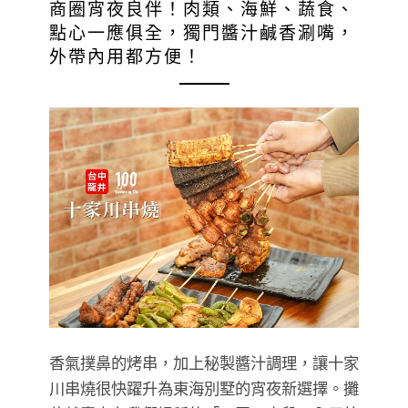
商圈宵夜良伴！肉類、海鮮、蔬食、
點心一應俱全，獨門醬汁鹹香涮嘴，
外帶內用都方便！
香氣撲鼻的烤串，加上秘製醬汁調理，讓十家
川串燒很快躍升為東海別墅的宵夜新選擇。攤