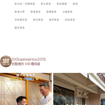
新北的一百種味道
新北美食
新店報報
東海
東海大學
東海美食
板橋美食
沙鹿美食
百味旅形色
西屯美食
逢甲美食
防疫美食
龍井美食
100tastesintw2015
別墅裡的 100 種味道