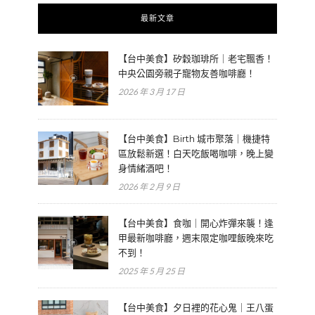
最新文章
【台中美食】矽穀珈琲所｜老宅飄香！
中央公園旁親子寵物友善咖啡廳！
2026 年 3 月 17 日
【台中美食】Birth 城市聚落｜機捷特
區放鬆新選！白天吃飯喝咖啡，晚上變
身情緒酒吧！
2026 年 2 月 9 日
【台中美食】食咖｜開心炸彈來襲！逢
甲最新咖啡廳，週末限定咖哩飯晚來吃
不到！
2025 年 5 月 25 日
【台中美食】夕日裡的花心鬼｜王八蛋