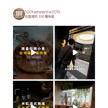
100tastesintw2015
別墅裡的 100 種味道