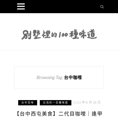
Browsing Tag
台中咖哩
2022 年 8 月 28 日
台中百味
台灣的一百種味道
【台中西屯美食】二代目咖哩｜逢甲