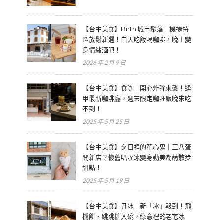
【台中美食】Birth 城市聚落｜機捷特
區放鬆新選！白天吃飯喝咖啡，晚上變
身情緒酒吧！
2026 年 2 月 9 日
【台中美食】食咖｜開心炸彈來襲！逢
甲最新咖啡廳，週末限定咖哩飯晚來吃
不到！
2025 年 5 月 25 日
【台中美食】夕日裡的花心鬼｜王八蛋
開新店？懷舊叭噗冰變身勤美潮萌散步
甜點！
2025 年 5 月 19 日
【台中美食】丑冰｜新「冰」報到！飛
機餅、跳跳糖入碗，綠意裡的老宅冰