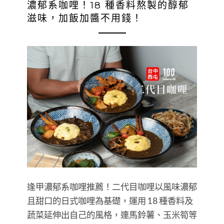
濃郁系咖哩！18 種香料熬製的醇郁
滋味，加飯加醬不用錢！
逢甲濃郁系咖哩推薦！二代目咖哩以風味濃郁
且甜口的日式咖哩為基礎，運用 18 種香料及
蔬菜延伸出自己的風格，連馬鈴薯、玉米筍等