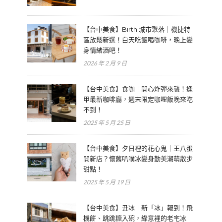
【台中美食】Birth 城市聚落｜機捷特
區放鬆新選！白天吃飯喝咖啡，晚上變
身情緒酒吧！
2026 年 2 月 9 日
【台中美食】食咖｜開心炸彈來襲！逢
甲最新咖啡廳，週末限定咖哩飯晚來吃
不到！
2025 年 5 月 25 日
【台中美食】夕日裡的花心鬼｜王八蛋
開新店？懷舊叭噗冰變身勤美潮萌散步
甜點！
2025 年 5 月 19 日
【台中美食】丑冰｜新「冰」報到！飛
機餅、跳跳糖入碗，綠意裡的老宅冰