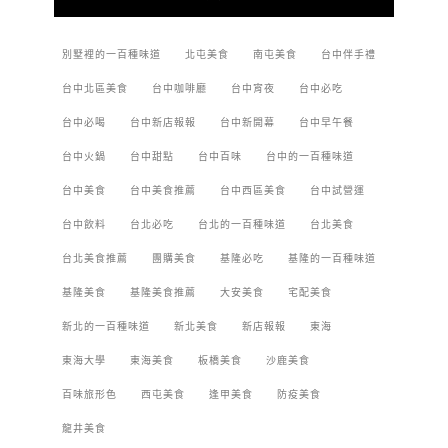
別墅裡的一百種味道
北屯美食
南屯美食
台中伴手禮
台中北區美食
台中咖啡廳
台中宵夜
台中必吃
台中必喝
台中新店報報
台中新開幕
台中早午餐
台中火鍋
台中甜點
台中百味
台中的一百種味道
台中美食
台中美食推薦
台中西區美食
台中試營運
台中飲料
台北必吃
台北的一百種味道
台北美食
台北美食推薦
團購美食
基隆必吃
基隆的一百種味道
基隆美食
基隆美食推薦
大安美食
宅配美食
新北的一百種味道
新北美食
新店報報
東海
東海大學
東海美食
板橋美食
沙鹿美食
百味旅形色
西屯美食
逢甲美食
防疫美食
龍井美食