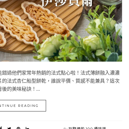
能錯過他們家常年熱銷的法式點心啦！法式薄餅融入濃濃
片的法式杏仁船型餅乾，誰說平價、質感不能兼具？這次
背後的美味秘訣！…
NTINUE READING
別墅裡的 100 種味道
By