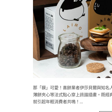
那「貘」可愛！喜餅業者伊莎貝爾與知名人氣
薄餅夾心等法式點心穿上詼諧插畫。既經
就引起年輕消費者共鳴！…