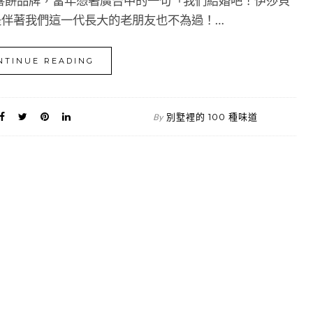
喜餅品牌，當年憑著廣告中的一句「我們結婚吧！伊莎貝
說是伴著我們這一代長大的老朋友也不為過！…
NTINUE READING
別墅裡的 100 種味道
By