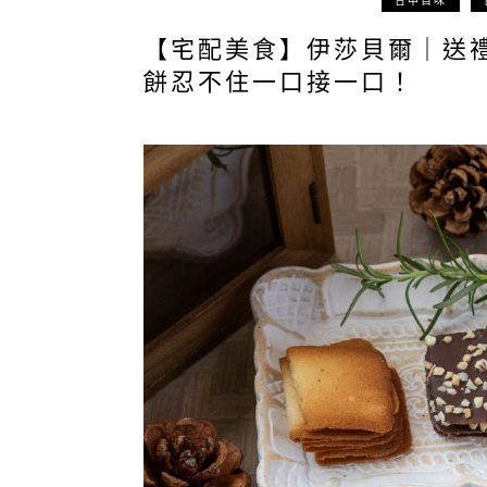
台中百味
【宅配美食】伊莎貝爾｜送
餅忍不住一口接一口！