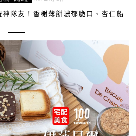
台灣的一百種味道
禮神隊友！香榭薄餅濃郁脆口、杏仁船