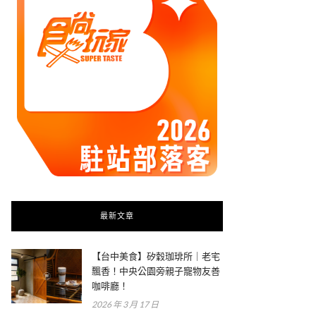
最新文章
【台中美食】矽穀珈琲所｜老宅
飄香！中央公園旁親子寵物友善
咖啡廳！
2026 年 3 月 17 日