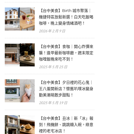
【台中美食】Birth 城市聚落｜
機捷特區放鬆新選！白天吃飯喝
咖啡，晚上變身情緒酒吧！
2026 年 2 月 9 日
【台中美食】食咖｜開心炸彈來
襲！逢甲最新咖啡廳，週末限定
咖哩飯晚來吃不到！
2025 年 5 月 25 日
【台中美食】夕日裡的花心鬼｜
王八蛋開新店？懷舊叭噗冰變身
勤美潮萌散步甜點！
2025 年 5 月 19 日
【台中美食】丑冰｜新「冰」報
到！飛機餅、跳跳糖入碗，綠意
裡的老宅冰店！