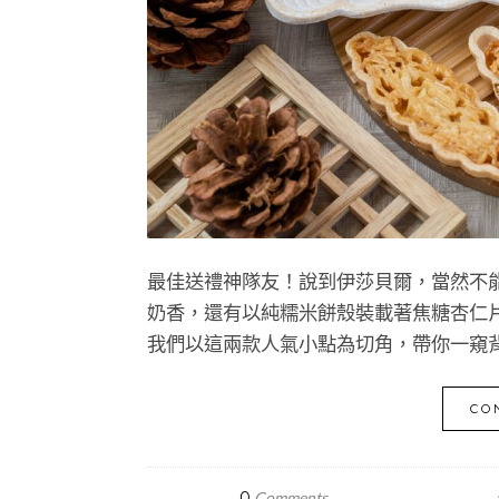
最佳送禮神隊友！說到伊莎貝爾，當然不
奶香，還有以純糯米餅殼裝載著焦糖杏仁
我們以這兩款人氣小點為切角，帶你一窺
CO
0
Comments