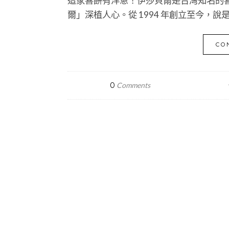
這家喜餅有洋蔥！伊莎貝爾是台灣知名的
爾」深植人心。從 1994 年創立至今，
CO
0
Comments