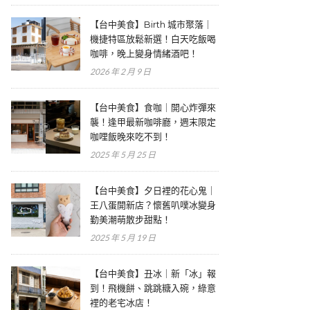
【台中美食】Birth 城市聚落｜
機捷特區放鬆新選！白天吃飯喝
咖啡，晚上變身情緒酒吧！
2026 年 2 月 9 日
【台中美食】食咖｜開心炸彈來
襲！逢甲最新咖啡廳，週末限定
咖哩飯晚來吃不到！
2025 年 5 月 25 日
【台中美食】夕日裡的花心鬼｜
王八蛋開新店？懷舊叭噗冰變身
勤美潮萌散步甜點！
2025 年 5 月 19 日
【台中美食】丑冰｜新「冰」報
到！飛機餅、跳跳糖入碗，綠意
裡的老宅冰店！