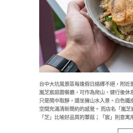
台中大坑風景區每逢假日絡繹不絕，附近
嵐芝宸庭園餐廳，可作為爬山、健行後休
只是鬧中取靜，還坐擁山水入景。白色鐵
空間充滿清新簡約的感覺。 而店名「嵐
「芝」比喻好品質的蕈菇；「宸」則意寓用最