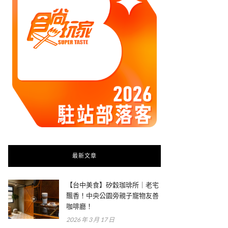
最新文章
【台中美食】矽穀珈琲所｜老宅
飄香！中央公園旁親子寵物友善
咖啡廳！
2026 年 3 月 17 日