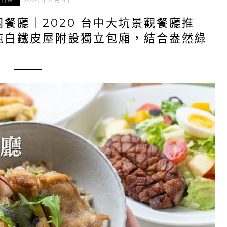
中百味
餐廳｜2020 台中大坑景觀餐廳推
純白鐵皮屋附設獨立包廂，結合盎然綠
！