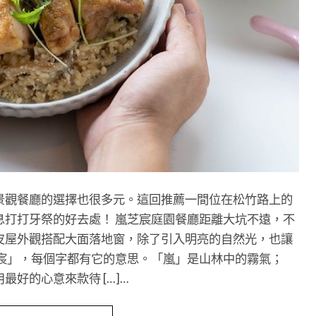
景觀餐廳的選擇也很多元。這回推薦一間位在松竹路上的
息打打牙祭的好去處！ 嵐芝宸庭園餐廳距離大坑不遠，不
皮屋外觀搭配大面落地窗，除了引入明亮的自然光，也讓
芝宸」，每個字都有它的意思。「嵐」是山林中的霧氣；
好的心意來款待 […]…