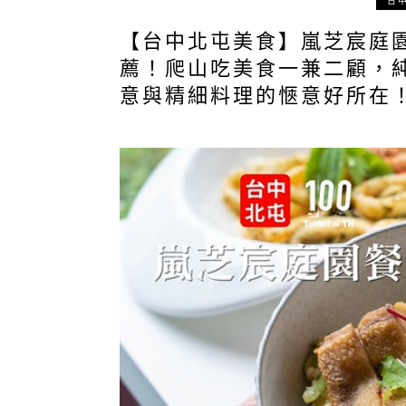
台
【台中北屯美食】嵐芝宸庭園
薦！爬山吃美食一兼二顧，
意與精細料理的愜意好所在