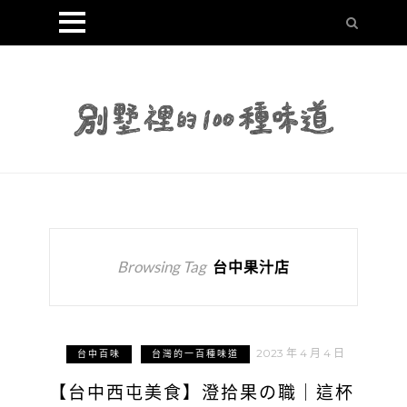
Browsing Tag
台中果汁店
2023 年 4 月 4 日
台中百味
台灣的一百種味道
【台中西屯美食】澄拾果の職｜這杯