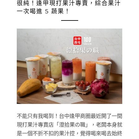
很純！逢甲現打果汁專賣，綜合果汁
一次喝進 5 蔬果！
不能只有我喝到！台中逢甲商圈最近開了一間
現打果汁專賣店「澄拾果の職」，老闆本身就
是一個不折不扣的果汁控，覺得喝來喝去始終