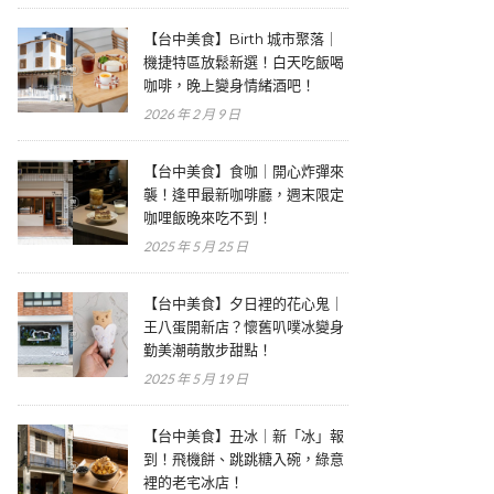
【台中美食】Birth 城市聚落｜
機捷特區放鬆新選！白天吃飯喝
咖啡，晚上變身情緒酒吧！
2026 年 2 月 9 日
【台中美食】食咖｜開心炸彈來
襲！逢甲最新咖啡廳，週末限定
咖哩飯晚來吃不到！
2025 年 5 月 25 日
【台中美食】夕日裡的花心鬼｜
王八蛋開新店？懷舊叭噗冰變身
勤美潮萌散步甜點！
2025 年 5 月 19 日
【台中美食】丑冰｜新「冰」報
到！飛機餅、跳跳糖入碗，綠意
裡的老宅冰店！