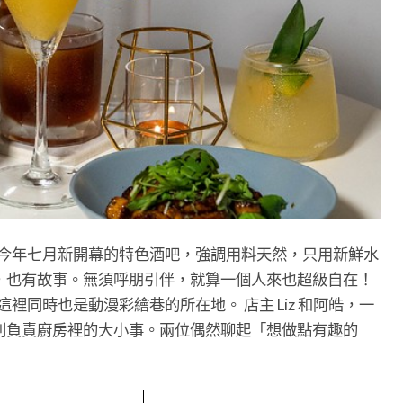
莉亞是今年七月新開幕的特色酒吧，強調用料天然，只用新鮮水
，也有故事。無須呼朋引伴，就算一個人來也超級自在！
巷，這裡同時也是動漫彩繪巷的所在地。 店主 Liz 和阿皓，一
則負責廚房裡的大小事。兩位偶然聊起「想做點有趣的