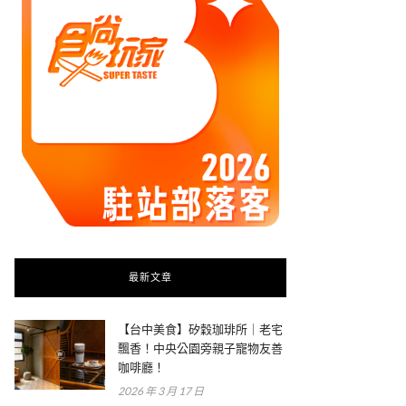
最新文章
【台中美食】矽穀珈琲所｜老宅
飄香！中央公園旁親子寵物友善
咖啡廳！
2026 年 3 月 17 日