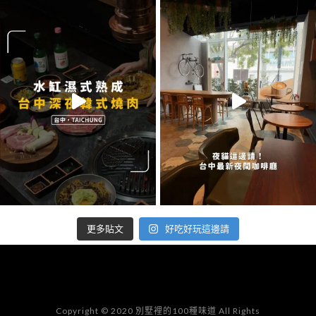
好吃好玩這邊請
更多貼文
Copyright © 2020 別墅裡的100種味道 All Rights