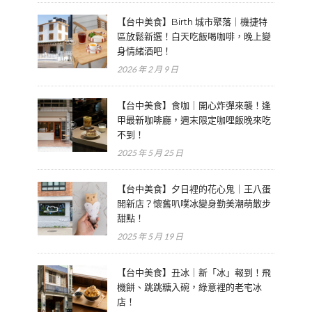
【台中美食】Birth 城市聚落｜機捷特
區放鬆新選！白天吃飯喝咖啡，晚上變
身情緒酒吧！
2026 年 2 月 9 日
【台中美食】食咖｜開心炸彈來襲！逢
甲最新咖啡廳，週末限定咖哩飯晚來吃
不到！
2025 年 5 月 25 日
【台中美食】夕日裡的花心鬼｜王八蛋
開新店？懷舊叭噗冰變身勤美潮萌散步
甜點！
2025 年 5 月 19 日
【台中美食】丑冰｜新「冰」報到！飛
機餅、跳跳糖入碗，綠意裡的老宅冰
店！