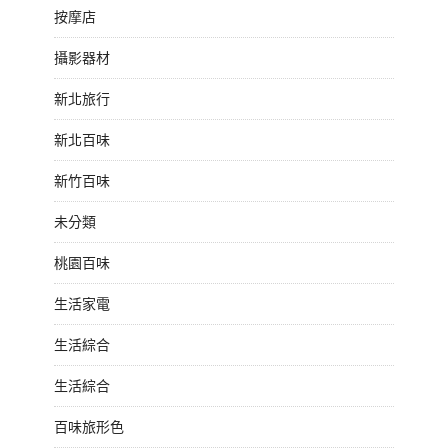
按摩店
攝影器材
新北旅行
新北百味
新竹百味
未分類
桃園百味
生活家電
生活綜合
生活綜合
百味旅形色