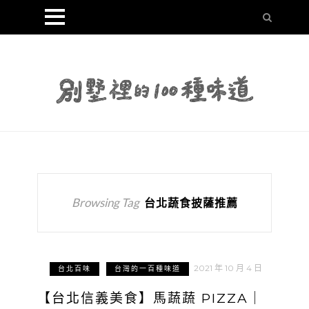
Browsing Tag
台北蔬食披薩推薦
2021 年 10 月 4 日
台北百味
台灣的一百種味道
【台北信義美食】馬蔬蔬 PIZZA｜