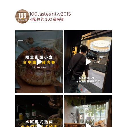
100tastesintw2015
別墅裡的 100 種味道