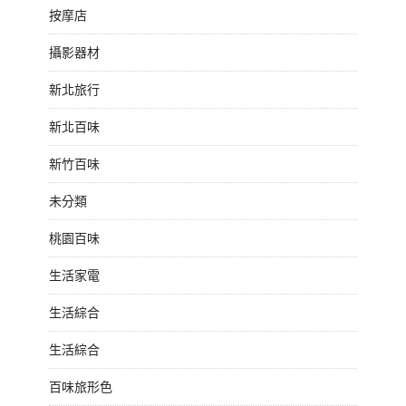
按摩店
攝影器材
新北旅行
新北百味
新竹百味
未分類
桃園百味
生活家電
生活綜合
生活綜合
百味旅形色