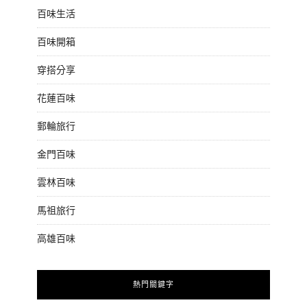
百味生活
百味開箱
穿搭分享
花蓮百味
郵輪旅行
金門百味
雲林百味
馬祖旅行
高雄百味
熱門關鍵字