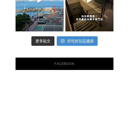
好吃好玩這邊請
更多貼文
FACEBOOK