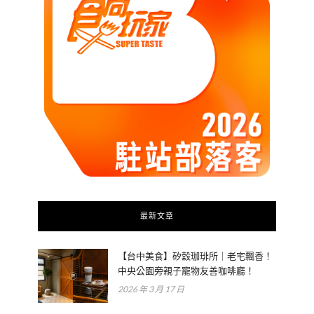
最新文章
【台中美食】矽穀珈琲所｜老宅飄香！
中央公園旁親子寵物友善咖啡廳！
2026 年 3 月 17 日