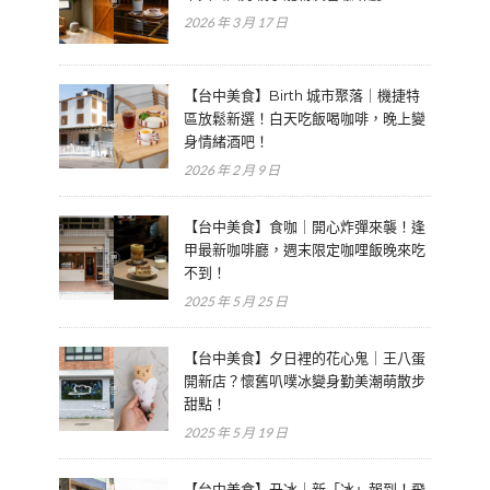
2026 年 3 月 17 日
【台中美食】Birth 城市聚落｜機捷特
區放鬆新選！白天吃飯喝咖啡，晚上變
身情緒酒吧！
2026 年 2 月 9 日
【台中美食】食咖｜開心炸彈來襲！逢
甲最新咖啡廳，週末限定咖哩飯晚來吃
不到！
2025 年 5 月 25 日
【台中美食】夕日裡的花心鬼｜王八蛋
開新店？懷舊叭噗冰變身勤美潮萌散步
甜點！
2025 年 5 月 19 日
【台中美食】丑冰｜新「冰」報到！飛