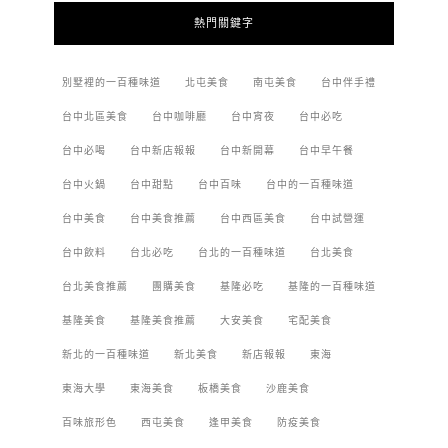
熱門關鍵字
別墅裡的一百種味道
北屯美食
南屯美食
台中伴手禮
台中北區美食
台中咖啡廳
台中宵夜
台中必吃
台中必喝
台中新店報報
台中新開幕
台中早午餐
台中火鍋
台中甜點
台中百味
台中的一百種味道
台中美食
台中美食推薦
台中西區美食
台中試營運
台中飲料
台北必吃
台北的一百種味道
台北美食
台北美食推薦
團購美食
基隆必吃
基隆的一百種味道
基隆美食
基隆美食推薦
大安美食
宅配美食
新北的一百種味道
新北美食
新店報報
東海
東海大學
東海美食
板橋美食
沙鹿美食
百味旅形色
西屯美食
逢甲美食
防疫美食