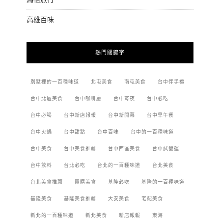
高雄百味
熱門關鍵字
別墅裡的一百種味道
北屯美食
南屯美食
台中伴手禮
台中北區美食
台中咖啡廳
台中宵夜
台中必吃
台中必喝
台中新店報報
台中新開幕
台中早午餐
台中火鍋
台中甜點
台中百味
台中的一百種味道
台中美食
台中美食推薦
台中西區美食
台中試營運
台中飲料
台北必吃
台北的一百種味道
台北美食
台北美食推薦
團購美食
基隆必吃
基隆的一百種味道
基隆美食
基隆美食推薦
大安美食
宅配美食
新北的一百種味道
新北美食
新店報報
東海