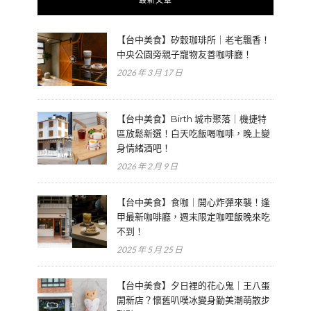
【台中美食】矽穀珈琲所｜老宅飄香！
中央公園旁親子寵物友善咖啡廳！
2026 年 3 月 17 日
【台中美食】Birth 城市聚落｜機捷特
區放鬆新選！白天吃飯喝咖啡，晚上變
身情緒酒吧！
2026 年 2 月 9 日
【台中美食】食咖｜開心炸彈來襲！逢
甲最新咖啡廳，週末限定咖哩飯晚來吃
不到！
2025 年 5 月 25 日
【台中美食】夕日裡的花心鬼｜王八蛋
開新店？懷舊叭噗冰變身勤美潮萌散步