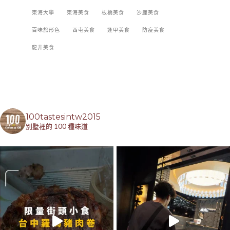
東海大學
東海美食
板橋美食
沙鹿美食
百味旅形色
西屯美食
逢甲美食
防疫美食
龍井美食
100tastesintw2015
別墅裡的 100 種味道