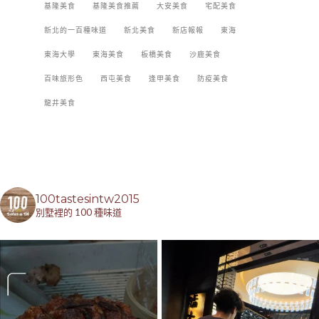
基隆美食
基隆美食推薦
大安美食
宅配美食
新北的一百種味道
新北美食
新店報報
東海
東海大學
東海美食
板橋美食
沙鹿美食
百味旅形色
西屯美食
逢甲美食
防疫美食
龍井美食
100tastesintw2015
別墅裡的 100 種味道