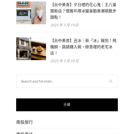
【台中美食】夕日裡的花心鬼｜王八蛋
開新店？懷舊叭噗冰變身勤美潮萌散步
甜點！
2025 年 5 月 19 日
【台中美食】丑冰｜新「冰」報到！飛
機餅、跳跳糖入碗，綠意裡的老宅冰
店！
2025 年 5 月 18 日
分類
南投旅行