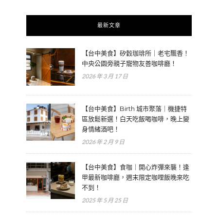
最新文章
【台中美食】矽穀珈琲所｜老宅飄香！
中央公園旁親子寵物友善咖啡廳！
2026 年 3 月 17 日
【台中美食】Birth 城市聚落｜機捷特
區放鬆新選！白天吃飯喝咖啡，晚上變
身情緒酒吧！
2026 年 2 月 9 日
【台中美食】食咖｜開心炸彈來襲！逢
甲最新咖啡廳，週末限定咖哩飯晚來吃
不到！
2025 年 5 月 25 日