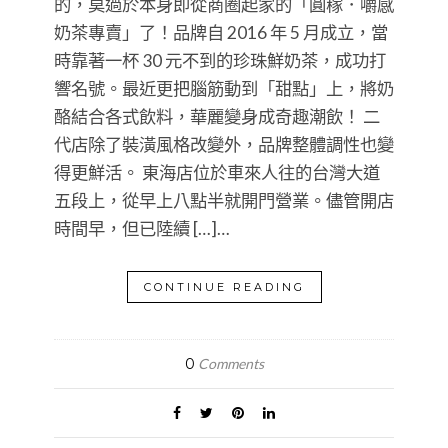
的，莫過於本身即從商圈起家的「圓稼．嚼感
奶茶專賣」了！品牌自 2016 年 5 月成立，當
時靠著一杯 30 元不到的珍珠鮮奶茶，成功打
響名號。最近更把腦筋動到「甜點」上，將奶
酪結合各式飲料，華麗變身成奇趣潮飲！ 二
代店除了裝潢風格改變外，品牌整體調性也變
得更鮮活。 東海店位於車來人往的台灣大道
五段上，從早上八點半就開門營業。儘管開店
時間早，但已陸續 […]…
CONTINUE READING
0
Comments