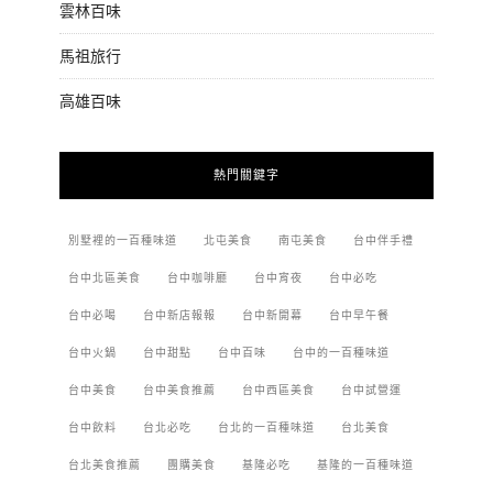
雲林百味
馬祖旅行
高雄百味
熱門關鍵字
別墅裡的一百種味道
北屯美食
南屯美食
台中伴手禮
台中北區美食
台中咖啡廳
台中宵夜
台中必吃
台中必喝
台中新店報報
台中新開幕
台中早午餐
台中火鍋
台中甜點
台中百味
台中的一百種味道
台中美食
台中美食推薦
台中西區美食
台中試營運
台中飲料
台北必吃
台北的一百種味道
台北美食
台北美食推薦
團購美食
基隆必吃
基隆的一百種味道