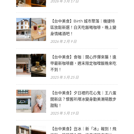
2026 年 3 月 17 日
【台中美食】Birth 城市聚落｜機捷特
區放鬆新選！白天吃飯喝咖啡，晚上變
身情緒酒吧！
2026 年 2 月 9 日
【台中美食】食咖｜開心炸彈來襲！逢
甲最新咖啡廳，週末限定咖哩飯晚來吃
不到！
2025 年 5 月 25 日
【台中美食】夕日裡的花心鬼｜王八蛋
開新店？懷舊叭噗冰變身勤美潮萌散步
甜點！
2025 年 5 月 19 日
【台中美食】丑冰｜新「冰」報到！飛