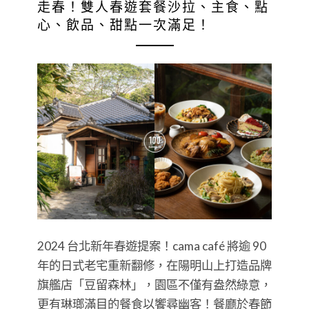
走春！雙人春遊套餐沙拉、主食、點
心、飲品、甜點一次滿足！
2024 台北新年春遊提案！cama café 將逾 90
年的日式老宅重新翻修，在陽明山上打造品牌
旗艦店「豆留森林」，園區不僅有盎然綠意，
更有琳瑯滿目的餐食以饗尋幽客！餐廳於春節