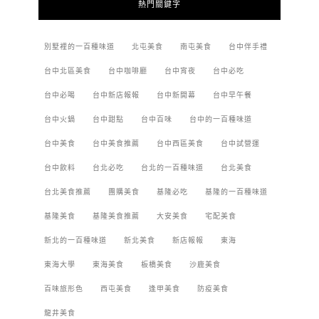
熱門關鍵字
別墅裡的一百種味道
北屯美食
南屯美食
台中伴手禮
台中北區美食
台中咖啡廳
台中宵夜
台中必吃
台中必喝
台中新店報報
台中新開幕
台中早午餐
台中火鍋
台中甜點
台中百味
台中的一百種味道
台中美食
台中美食推薦
台中西區美食
台中試營運
台中飲料
台北必吃
台北的一百種味道
台北美食
台北美食推薦
團購美食
基隆必吃
基隆的一百種味道
基隆美食
基隆美食推薦
大安美食
宅配美食
新北的一百種味道
新北美食
新店報報
東海
東海大學
東海美食
板橋美食
沙鹿美食
百味旅形色
西屯美食
逢甲美食
防疫美食
龍井美食