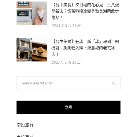
【台中美食】夕日裡的花心鬼｜王八蛋
開新店？懷舊叭噗冰變身勤美潮萌散步
甜點！
2025 年 5 月 19 日
【台中美食】丑冰｜新「冰」報到！飛
機餅、跳跳糖入碗，綠意裡的老宅冰
店！
2025 年 5 月 18 日
分類
南投旅行