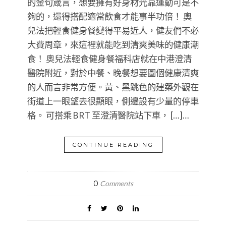
的金句箴言，想要擁有好身材光靠運動可是不
夠的，還得搭配適當飲食才能事半功倍！ 奧
兒法把輕食健身餐變得平易近人，健友們不必
大費周章，來這裡就能吃到清爽美味的健康潮
食！ 奧兒法輕食健身餐福科店就在中港澄清
醫院附近，對於中餐、晚餐想要圖個健康清爽
的人而言非常方便。黃、黑跳色的建築外觀在
街道上一眼望去很顯眼，側邊設有少量的停車
格。 可搭乘 BRT 至澄清醫院站下車， […]…
CONTINUE READING
0
Comments