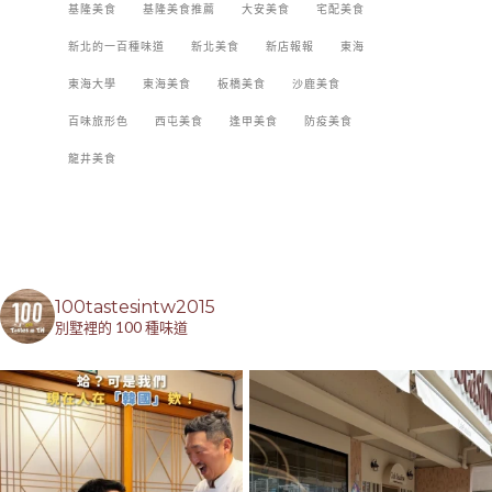
基隆美食
基隆美食推薦
大安美食
宅配美食
新北的一百種味道
新北美食
新店報報
東海
東海大學
東海美食
板橋美食
沙鹿美食
百味旅形色
西屯美食
逢甲美食
防疫美食
龍井美食
100tastesintw2015
別墅裡的 100 種味道