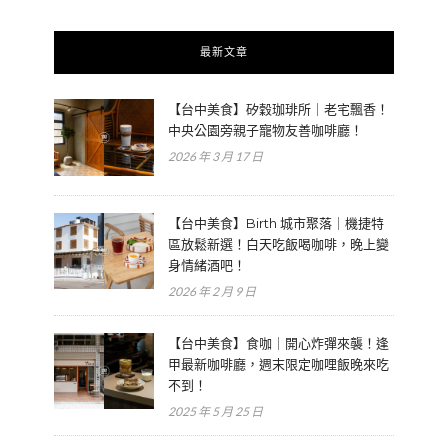
最新文章
【台中美食】矽穀珈琲所｜老宅飄香！
中央公園旁親子寵物友善咖啡廳！
2026 年 3 月 17 日
【台中美食】Birth 城市聚落｜機捷特
區放鬆新選！白天吃飯喝咖啡，晚上變
身情緒酒吧！
2026 年 2 月 9 日
【台中美食】食咖｜開心炸彈來襲！逢
甲最新咖啡廳，週末限定咖哩飯晚來吃
不到！
2025 年 5 月 25 日