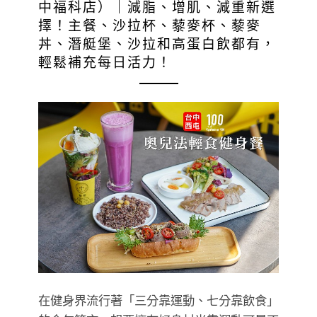
中福科店）｜減脂、增肌、減重新選
擇！主餐、沙拉杯、藜麥杯、藜麥
丼、潛艇堡、沙拉和高蛋白飲都有，
輕鬆補充每日活力！
在健身界流行著「三分靠運動、七分靠飲食」