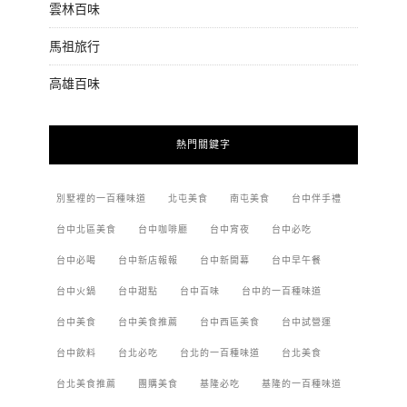
雲林百味
馬祖旅行
高雄百味
熱門關鍵字
別墅裡的一百種味道
北屯美食
南屯美食
台中伴手禮
台中北區美食
台中咖啡廳
台中宵夜
台中必吃
台中必喝
台中新店報報
台中新開幕
台中早午餐
台中火鍋
台中甜點
台中百味
台中的一百種味道
台中美食
台中美食推薦
台中西區美食
台中試營運
台中飲料
台北必吃
台北的一百種味道
台北美食
台北美食推薦
團購美食
基隆必吃
基隆的一百種味道