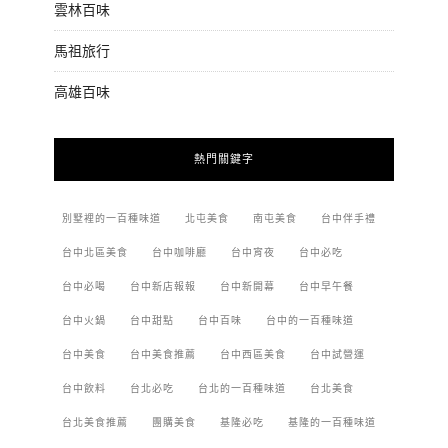
雲林百味
馬祖旅行
高雄百味
熱門關鍵字
別墅裡的一百種味道
北屯美食
南屯美食
台中伴手禮
台中北區美食
台中咖啡廳
台中宵夜
台中必吃
台中必喝
台中新店報報
台中新開幕
台中早午餐
台中火鍋
台中甜點
台中百味
台中的一百種味道
台中美食
台中美食推薦
台中西區美食
台中試營運
台中飲料
台北必吃
台北的一百種味道
台北美食
台北美食推薦
團購美食
基隆必吃
基隆的一百種味道