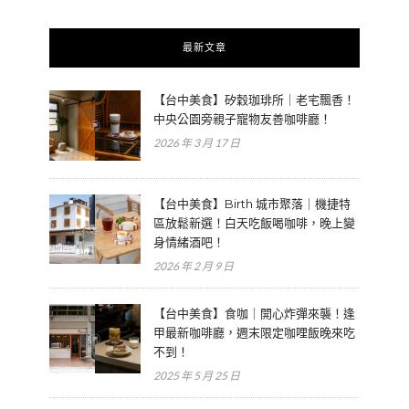
最新文章
【台中美食】矽穀珈琲所｜老宅飄香！
中央公園旁親子寵物友善咖啡廳！
2026 年 3 月 17 日
【台中美食】Birth 城市聚落｜機捷特
區放鬆新選！白天吃飯喝咖啡，晚上變
身情緒酒吧！
2026 年 2 月 9 日
【台中美食】食咖｜開心炸彈來襲！逢
甲最新咖啡廳，週末限定咖哩飯晚來吃
不到！
2025 年 5 月 25 日