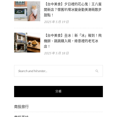
【台中美食】夕日裡的花心鬼｜王八蛋
開新店？懷舊叭噗冰變身勤美潮萌散步
甜點！
2025 年 5 月 19 日
【台中美食】丑冰｜新「冰」報到！飛
機餅、跳跳糖入碗，綠意裡的老宅冰
店！
2025 年 5 月 18 日
分類
南投旅行