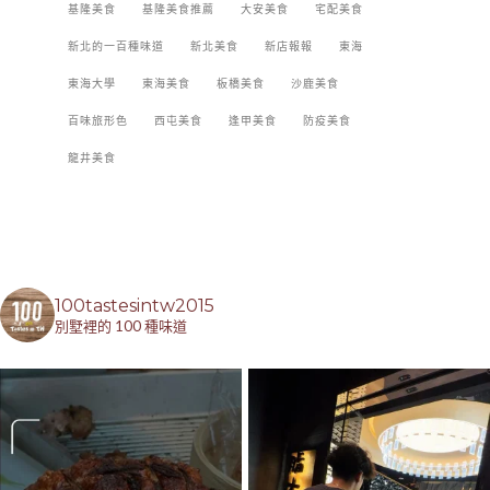
基隆美食
基隆美食推薦
大安美食
宅配美食
新北的一百種味道
新北美食
新店報報
東海
東海大學
東海美食
板橋美食
沙鹿美食
百味旅形色
西屯美食
逢甲美食
防疫美食
龍井美食
100tastesintw2015
別墅裡的 100 種味道