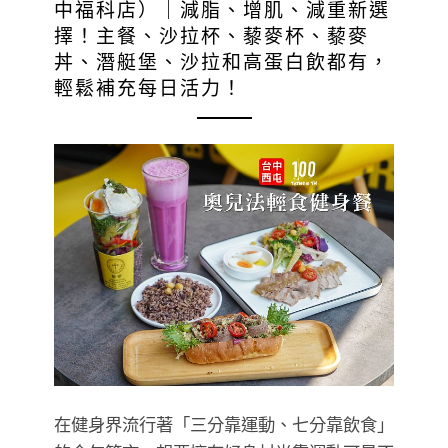
中福科店）｜減脂、增肌、減重新選
擇！主餐、沙拉杯、藜麥杯、藜麥
丼、潛艇堡、沙拉和高蛋白飲都有，
輕鬆補充每日活力！
在健身界流行著「三分靠運動、七分靠飲食」