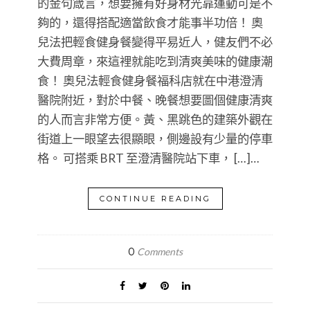
的金句箴言，想要擁有好身材光靠運動可是不
夠的，還得搭配適當飲食才能事半功倍！ 奧
兒法把輕食健身餐變得平易近人，健友們不必
大費周章，來這裡就能吃到清爽美味的健康潮
食！ 奧兒法輕食健身餐福科店就在中港澄清
醫院附近，對於中餐、晚餐想要圖個健康清爽
的人而言非常方便。黃、黑跳色的建築外觀在
街道上一眼望去很顯眼，側邊設有少量的停車
格。 可搭乘 BRT 至澄清醫院站下車， […]…
CONTINUE READING
0
Comments