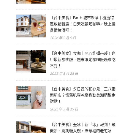
【台中美食】Birth 城市聚落｜機捷特
區放鬆新選！白天吃飯喝咖啡，晚上變
身情緒酒吧！
2026 年 2 月 9 日
【台中美食】食咖｜開心炸彈來襲！逢
甲最新咖啡廳，週末限定咖哩飯晚來吃
不到！
2025 年 5 月 25 日
【台中美食】夕日裡的花心鬼｜王八蛋
開新店？懷舊叭噗冰變身勤美潮萌散步
甜點！
2025 年 5 月 19 日
【台中美食】丑冰｜新「冰」報到！飛
機餅、跳跳糖入碗，綠意裡的老宅冰