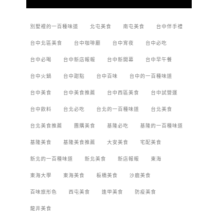
別墅裡的一百種味道
北屯美食
南屯美食
台中伴手禮
台中北區美食
台中咖啡廳
台中宵夜
台中必吃
台中必喝
台中新店報報
台中新開幕
台中早午餐
台中火鍋
台中甜點
台中百味
台中的一百種味道
台中美食
台中美食推薦
台中西區美食
台中試營運
台中飲料
台北必吃
台北的一百種味道
台北美食
台北美食推薦
團購美食
基隆必吃
基隆的一百種味道
基隆美食
基隆美食推薦
大安美食
宅配美食
新北的一百種味道
新北美食
新店報報
東海
東海大學
東海美食
板橋美食
沙鹿美食
百味旅形色
西屯美食
逢甲美食
防疫美食
龍井美食