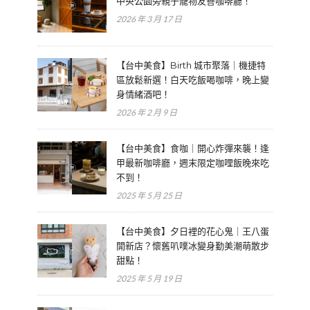
中央公園旁親子寵物友善咖啡廳！
2026 年 3 月 17 日
【台中美食】Birth 城市聚落｜機捷特
區放鬆新選！白天吃飯喝咖啡，晚上變
身情緒酒吧！
2026 年 2 月 9 日
【台中美食】食咖｜開心炸彈來襲！逢
甲最新咖啡廳，週末限定咖哩飯晚來吃
不到！
2025 年 5 月 25 日
【台中美食】夕日裡的花心鬼｜王八蛋
開新店？懷舊叭噗冰變身勤美潮萌散步
甜點！
2025 年 5 月 19 日