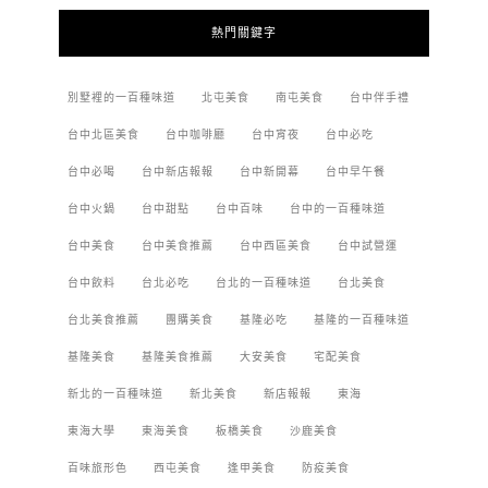
熱門關鍵字
別墅裡的一百種味道
北屯美食
南屯美食
台中伴手禮
台中北區美食
台中咖啡廳
台中宵夜
台中必吃
台中必喝
台中新店報報
台中新開幕
台中早午餐
台中火鍋
台中甜點
台中百味
台中的一百種味道
台中美食
台中美食推薦
台中西區美食
台中試營運
台中飲料
台北必吃
台北的一百種味道
台北美食
台北美食推薦
團購美食
基隆必吃
基隆的一百種味道
基隆美食
基隆美食推薦
大安美食
宅配美食
新北的一百種味道
新北美食
新店報報
東海
東海大學
東海美食
板橋美食
沙鹿美食
百味旅形色
西屯美食
逢甲美食
防疫美食