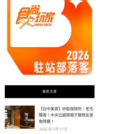
最新文章
【台中美食】矽穀珈琲所｜老宅
飄香！中央公園旁親子寵物友善
咖啡廳！
2026 年 3 月 17 日