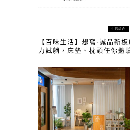
生活綜合
【百味生活】想窩-誠品新
力試躺，床墊、枕頭任你體