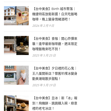
【台中美食】Birth 城市聚落｜
機捷特區放鬆新選！白天吃飯喝
咖啡，晚上變身情緒酒吧！
2026 年 2 月 9 日
【台中美食】食咖｜開心炸彈來
襲！逢甲最新咖啡廳，週末限定
咖哩飯晚來吃不到！
2025 年 5 月 25 日
【台中美食】夕日裡的花心鬼｜
王八蛋開新店？懷舊叭噗冰變身
勤美潮萌散步甜點！
2025 年 5 月 19 日
【台中美食】丑冰｜新「冰」報
到！飛機餅、跳跳糖入碗，綠意
裡的老宅冰店！