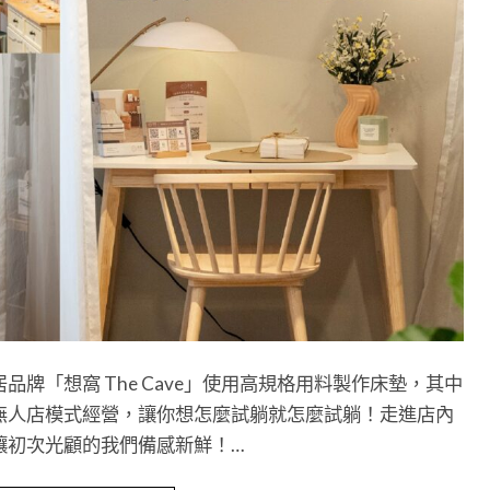
牌「想窩 The Cave」使用高規格用料製作床墊，其中
無人店模式經營，讓你想怎麼試躺就怎麼試躺！走進店內
讓初次光顧的我們備感新鮮！…