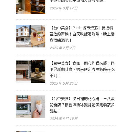
中央公園旁親子寵物友善咖啡廳！
2026 年 3 月 17 日
【台中美食】Birth 城市聚落｜機捷特
區放鬆新選！白天吃飯喝咖啡，晚上變
身情緒酒吧！
2026 年 2 月 9 日
【台中美食】食咖｜開心炸彈來襲！逢
甲最新咖啡廳，週末限定咖哩飯晚來吃
不到！
2025 年 5 月 25 日
【台中美食】夕日裡的花心鬼｜王八蛋
開新店？懷舊叭噗冰變身勤美潮萌散步
甜點！
2025 年 5 月 19 日