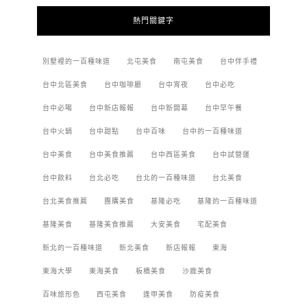
熱門關鍵字
別墅裡的一百種味道
北屯美食
南屯美食
台中伴手禮
台中北區美食
台中咖啡廳
台中宵夜
台中必吃
台中必喝
台中新店報報
台中新開幕
台中早午餐
台中火鍋
台中甜點
台中百味
台中的一百種味道
台中美食
台中美食推薦
台中西區美食
台中試營運
台中飲料
台北必吃
台北的一百種味道
台北美食
台北美食推薦
團購美食
基隆必吃
基隆的一百種味道
基隆美食
基隆美食推薦
大安美食
宅配美食
新北的一百種味道
新北美食
新店報報
東海
東海大學
東海美食
板橋美食
沙鹿美食
百味旅形色
西屯美食
逢甲美食
防疫美食