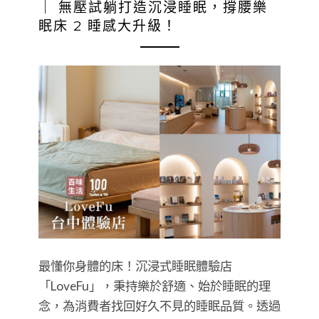
｜ 無壓試躺打造沉浸睡眠，撐腰樂
眠床 2 睡感大升級！
最懂你身體的床！沉浸式睡眠體驗店
「LoveFu」，秉持樂於舒適、始於睡眠的理
念，為消費者找回好久不見的睡眠品質。透過