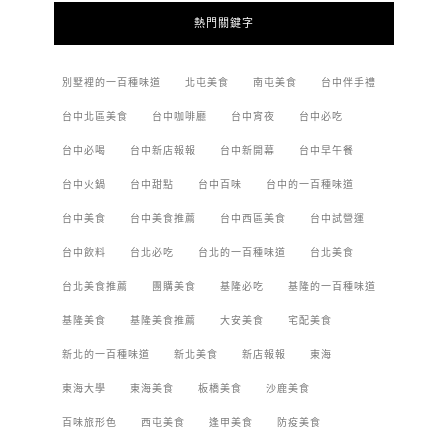
熱門關鍵字
別墅裡的一百種味道
北屯美食
南屯美食
台中伴手禮
台中北區美食
台中咖啡廳
台中宵夜
台中必吃
台中必喝
台中新店報報
台中新開幕
台中早午餐
台中火鍋
台中甜點
台中百味
台中的一百種味道
台中美食
台中美食推薦
台中西區美食
台中試營運
台中飲料
台北必吃
台北的一百種味道
台北美食
台北美食推薦
團購美食
基隆必吃
基隆的一百種味道
基隆美食
基隆美食推薦
大安美食
宅配美食
新北的一百種味道
新北美食
新店報報
東海
東海大學
東海美食
板橋美食
沙鹿美食
百味旅形色
西屯美食
逢甲美食
防疫美食