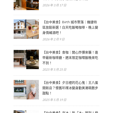
2026 年 3 月 17 日
【台中美食】Birth 城市聚落｜機捷特
區放鬆新選！白天吃飯喝咖啡，晚上變
身情緒酒吧！
2026 年 2 月 9 日
【台中美食】食咖｜開心炸彈來襲！逢
甲最新咖啡廳，週末限定咖哩飯晚來吃
不到！
2025 年 5 月 25 日
【台中美食】夕日裡的花心鬼｜王八蛋
開新店？懷舊叭噗冰變身勤美潮萌散步
甜點！
2025 年 5 月 19 日
【台中美食】丑冰｜新「冰」報到！飛