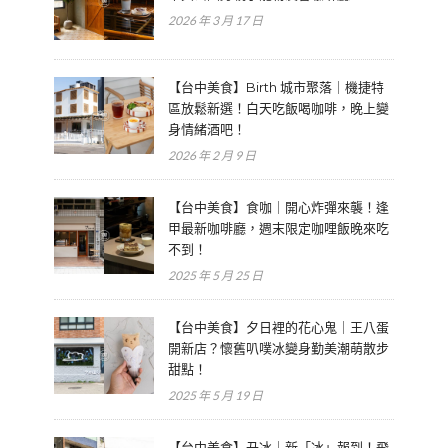
2026 年 3 月 17 日
【台中美食】Birth 城市聚落｜機捷特
區放鬆新選！白天吃飯喝咖啡，晚上變
身情緒酒吧！
2026 年 2 月 9 日
【台中美食】食咖｜開心炸彈來襲！逢
甲最新咖啡廳，週末限定咖哩飯晚來吃
不到！
2025 年 5 月 25 日
【台中美食】夕日裡的花心鬼｜王八蛋
開新店？懷舊叭噗冰變身勤美潮萌散步
甜點！
2025 年 5 月 19 日
【台中美食】丑冰｜新「冰」報到！飛