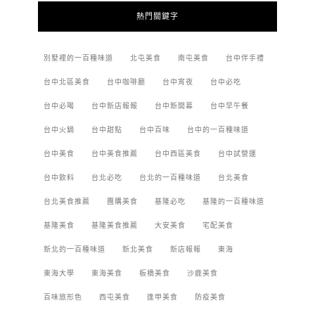
熱門關鍵字
別墅裡的一百種味道
北屯美食
南屯美食
台中伴手禮
台中北區美食
台中咖啡廳
台中宵夜
台中必吃
台中必喝
台中新店報報
台中新開幕
台中早午餐
台中火鍋
台中甜點
台中百味
台中的一百種味道
台中美食
台中美食推薦
台中西區美食
台中試營運
台中飲料
台北必吃
台北的一百種味道
台北美食
台北美食推薦
團購美食
基隆必吃
基隆的一百種味道
基隆美食
基隆美食推薦
大安美食
宅配美食
新北的一百種味道
新北美食
新店報報
東海
東海大學
東海美食
板橋美食
沙鹿美食
百味旅形色
西屯美食
逢甲美食
防疫美食