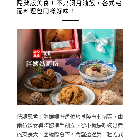
隱藏版美食！不只彌月油飯，各式宅
配料理包同樣好味！
低調飄香！胖姨媽廚房位於基隆市七堵區，由
兩位姪女與阿姨攜手創立。從小就是吃姨媽煮
的菜長大，因緣際會下，希望透過另一種方式