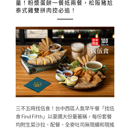
量！粉漿蛋餅一餐抵兩餐，松阪豬尬
泰式雞雙拼肉控必追！
三不五時找伍食！台中西區人氣早午餐「找伍
食 Find Fifth」以豪邁大份量著稱，每份套餐
均附生菜沙拉、配餐、全麥吐司無限續和現搖