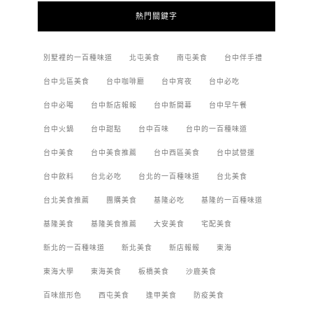
熱門關鍵字
別墅裡的一百種味道
北屯美食
南屯美食
台中伴手禮
台中北區美食
台中咖啡廳
台中宵夜
台中必吃
台中必喝
台中新店報報
台中新開幕
台中早午餐
台中火鍋
台中甜點
台中百味
台中的一百種味道
台中美食
台中美食推薦
台中西區美食
台中試營運
台中飲料
台北必吃
台北的一百種味道
台北美食
台北美食推薦
團購美食
基隆必吃
基隆的一百種味道
基隆美食
基隆美食推薦
大安美食
宅配美食
新北的一百種味道
新北美食
新店報報
東海
東海大學
東海美食
板橋美食
沙鹿美食
百味旅形色
西屯美食
逢甲美食
防疫美食