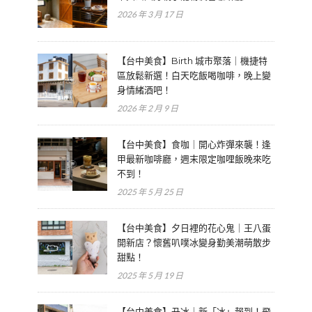
2026 年 3 月 17 日
【台中美食】Birth 城市聚落｜機捷特
區放鬆新選！白天吃飯喝咖啡，晚上變
身情緒酒吧！
2026 年 2 月 9 日
【台中美食】食咖｜開心炸彈來襲！逢
甲最新咖啡廳，週末限定咖哩飯晚來吃
不到！
2025 年 5 月 25 日
【台中美食】夕日裡的花心鬼｜王八蛋
開新店？懷舊叭噗冰變身勤美潮萌散步
甜點！
2025 年 5 月 19 日
【台中美食】丑冰｜新「冰」報到！飛