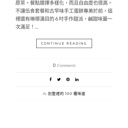
原茶。餐點選擇多樣化，而且自由度也很高。
不讓伍食套餐和古早味手工蛋餅專美於前，這
裡還有琳瑯滿目的 6 吋手作甜派，鹹甜味蕾一
次滿足！…
CONTINUE READING
0
Comments
別墅裡的 100 種味道
By