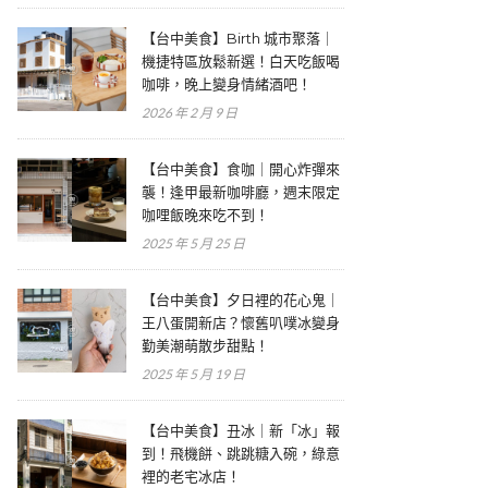
【台中美食】Birth 城市聚落｜
機捷特區放鬆新選！白天吃飯喝
咖啡，晚上變身情緒酒吧！
2026 年 2 月 9 日
【台中美食】食咖｜開心炸彈來
襲！逢甲最新咖啡廳，週末限定
咖哩飯晚來吃不到！
2025 年 5 月 25 日
【台中美食】夕日裡的花心鬼｜
王八蛋開新店？懷舊叭噗冰變身
勤美潮萌散步甜點！
2025 年 5 月 19 日
【台中美食】丑冰｜新「冰」報
到！飛機餅、跳跳糖入碗，綠意
裡的老宅冰店！