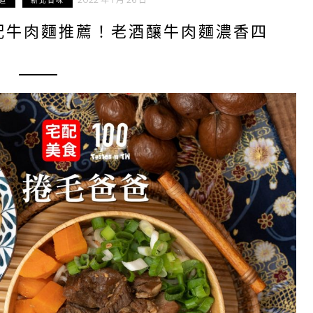
道
新北百味
配牛肉麵推薦！老酒釀牛肉麵濃香四