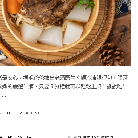
煮最安心。捲毛爸爸推出老酒釀牛肉麵冷凍調理包，彈牙
嫩的嚴選牛腩，只要 5 分鐘就可以輕鬆上桌！誰說吃牛
！…
NTINUE READING
別墅裡的 100 種味道
By