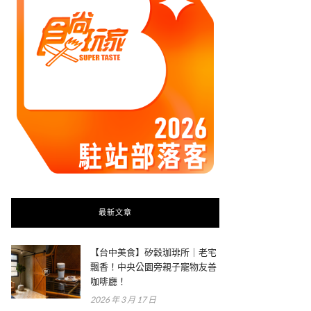
最新文章
【台中美食】矽穀珈琲所｜老宅
飄香！中央公園旁親子寵物友善
咖啡廳！
2026 年 3 月 17 日