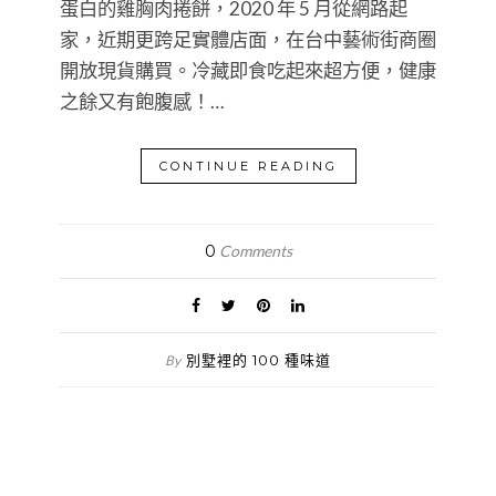
蛋白的雞胸肉捲餅，2020 年 5 月從網路起
家，近期更跨足實體店面，在台中藝術街商圈
開放現貨購買。冷藏即食吃起來超方便，健康
之餘又有飽腹感！…
CONTINUE READING
0
Comments
別墅裡的 100 種味道
By