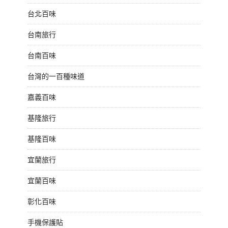
台北百味
台南旅行
台南百味
台灣的一百種味道
嘉義百味
基隆旅行
基隆百味
宜蘭旅行
宜蘭百味
彰化百味
手機保護貼