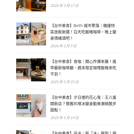
2026 年 3 月 17 日
【台中美食】Birth 城市聚落｜機捷特
區放鬆新選！白天吃飯喝咖啡，晚上變
身情緒酒吧！
2026 年 2 月 9 日
【台中美食】食咖｜開心炸彈來襲！逢
甲最新咖啡廳，週末限定咖哩飯晚來吃
不到！
2025 年 5 月 25 日
【台中美食】夕日裡的花心鬼｜王八蛋
開新店？懷舊叭噗冰變身勤美潮萌散步
甜點！
2025 年 5 月 19 日
【台中美食】丑冰｜新「冰」報到！飛