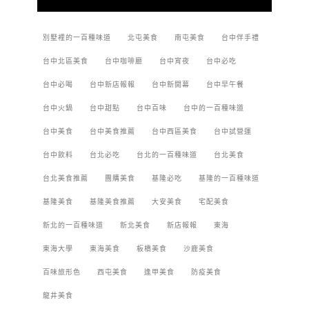
別墅裡的一百種味道
北屯美食
南屯美食
台中伴手禮
台中北區美食
台中咖啡廳
台中宵夜
台中必吃
台中必喝
台中新店報報
台中新開幕
台中早午餐
台中火鍋
台中甜點
台中百味
台中的一百種味道
台中美食
台中美食推薦
台中西區美食
台中試營運
台中飲料
台北必吃
台北的一百種味道
台北美食
台北美食推薦
團購美食
基隆必吃
基隆的一百種味道
基隆美食
基隆美食推薦
大安美食
宅配美食
新北的一百種味道
新北美食
新店報報
東海
東海大學
東海美食
板橋美食
沙鹿美食
百味旅形色
西屯美食
逢甲美食
防疫美食
龍井美食