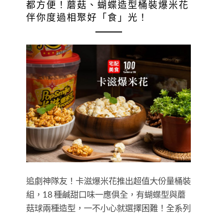
都方便！蘑菇、蝴蝶造型桶裝爆米花
伴你度過相聚好「食」光！
追劇神隊友！卡滋爆米花推出超值大份量桶裝
組，18 種鹹甜口味一應俱全，有蝴蝶型與蘑
菇球兩種造型，一不小心就選擇困難！全系列