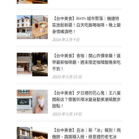
【台中美食】Birth 城市聚落｜機捷特
區放鬆新選！白天吃飯喝咖啡，晚上變
身情緒酒吧！
2026 年 2 月 9 日
【台中美食】食咖｜開心炸彈來襲！逢
甲最新咖啡廳，週末限定咖哩飯晚來吃
不到！
2025 年 5 月 25 日
【台中美食】夕日裡的花心鬼｜王八蛋
開新店？懷舊叭噗冰變身勤美潮萌散步
甜點！
2025 年 5 月 19 日
【台中美食】丑冰｜新「冰」報到！飛
機餅、跳跳糖入碗，綠意裡的老宅冰