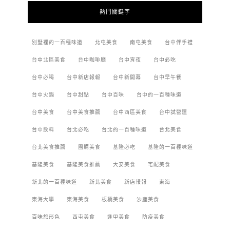
熱門關鍵字
別墅裡的一百種味道
北屯美食
南屯美食
台中伴手禮
台中北區美食
台中咖啡廳
台中宵夜
台中必吃
台中必喝
台中新店報報
台中新開幕
台中早午餐
台中火鍋
台中甜點
台中百味
台中的一百種味道
台中美食
台中美食推薦
台中西區美食
台中試營運
台中飲料
台北必吃
台北的一百種味道
台北美食
台北美食推薦
團購美食
基隆必吃
基隆的一百種味道
基隆美食
基隆美食推薦
大安美食
宅配美食
新北的一百種味道
新北美食
新店報報
東海
東海大學
東海美食
板橋美食
沙鹿美食
百味旅形色
西屯美食
逢甲美食
防疫美食