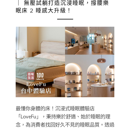
｜ 無壓試躺打造沉浸睡眠，撐腰樂
眠床 2 睡感大升級！
最懂你身體的床！沉浸式睡眠體驗店
「LoveFu」，秉持樂於舒適、始於睡眠的理
念，為消費者找回好久不見的睡眠品質。透過