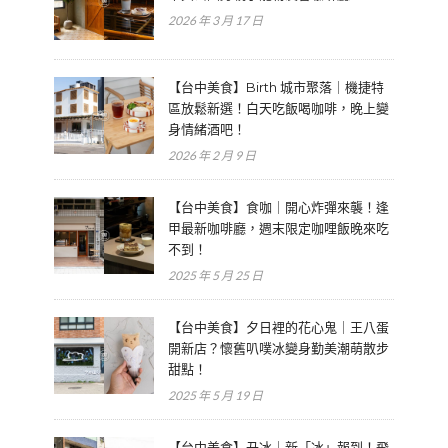
2026 年 3 月 17 日
【台中美食】Birth 城市聚落｜機捷特
區放鬆新選！白天吃飯喝咖啡，晚上變
身情緒酒吧！
2026 年 2 月 9 日
【台中美食】食咖｜開心炸彈來襲！逢
甲最新咖啡廳，週末限定咖哩飯晚來吃
不到！
2025 年 5 月 25 日
【台中美食】夕日裡的花心鬼｜王八蛋
開新店？懷舊叭噗冰變身勤美潮萌散步
甜點！
2025 年 5 月 19 日
【台中美食】丑冰｜新「冰」報到！飛