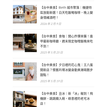
【台中美食】Birth 城市聚落｜機捷特
區放鬆新選！白天吃飯喝咖啡，晚上變
身情緒酒吧！
2026 年 2 月 9 日
【台中美食】食咖｜開心炸彈來襲！逢
甲最新咖啡廳，週末限定咖哩飯晚來吃
不到！
2025 年 5 月 25 日
【台中美食】夕日裡的花心鬼｜王八蛋
開新店？懷舊叭噗冰變身勤美潮萌散步
甜點！
2025 年 5 月 19 日
【台中美食】丑冰｜新「冰」報到！飛
機餅、跳跳糖入碗，綠意裡的老宅冰
店！