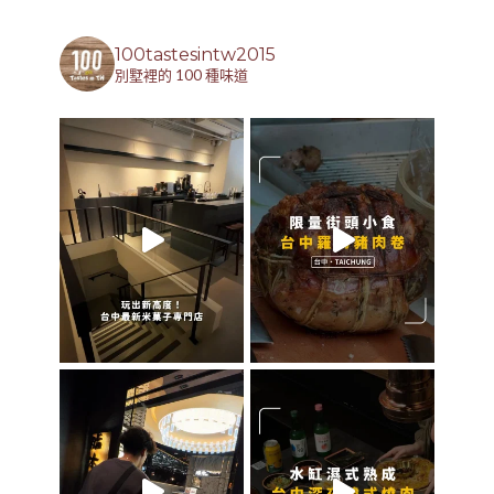
100tastesintw2015
別墅裡的 100 種味道