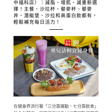
中福科店）｜減脂、增肌、減重新選
擇！主餐、沙拉杯、藜麥杯、藜麥
丼、潛艇堡、沙拉和高蛋白飲都有，
輕鬆補充每日活力！
在健身界流行著「三分靠運動、七分靠飲食」