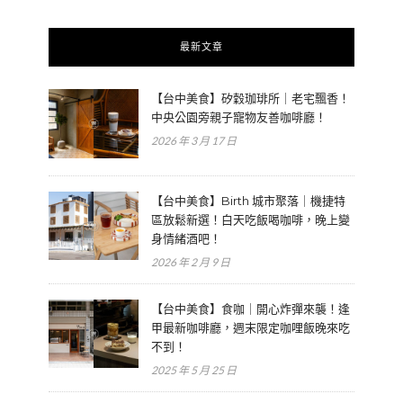
最新文章
【台中美食】矽穀珈琲所｜老宅飄香！
中央公園旁親子寵物友善咖啡廳！
2026 年 3 月 17 日
【台中美食】Birth 城市聚落｜機捷特
區放鬆新選！白天吃飯喝咖啡，晚上變
身情緒酒吧！
2026 年 2 月 9 日
【台中美食】食咖｜開心炸彈來襲！逢
甲最新咖啡廳，週末限定咖哩飯晚來吃
不到！
2025 年 5 月 25 日