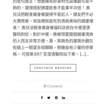
的金句箴言，想要擁有好身材光靠運動可是不
夠的，還得搭配適當飲食才能事半功倍！ 奧
兒法把輕食健身餐變得平易近人，健友們不必
大費周章，來這裡就能吃到清爽美味的健康潮
食！ 奧兒法輕食健身餐福科店就在中港澄清
醫院附近，對於中餐、晚餐想要圖個健康清爽
的人而言非常方便。黃、黑跳色的建築外觀在
街道上一眼望去很顯眼，側邊設有少量的停車
格。 可搭乘 BRT 至澄清醫院站下車， […]…
CONTINUE READING
0
Comments