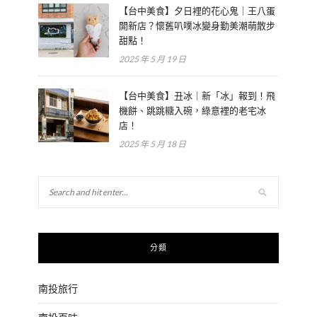
【台中美食】夕日裡的花心鬼｜王八蛋
開新店？懷舊叭噗冰變身勤美潮萌散步
甜點！
2025 年 5 月 19 日
【台中美食】丑冰｜新「冰」報到！飛
機餅、跳跳糖入碗，綠意裡的老宅冰
店！
2025 年 5 月 18 日
分類
南投旅行