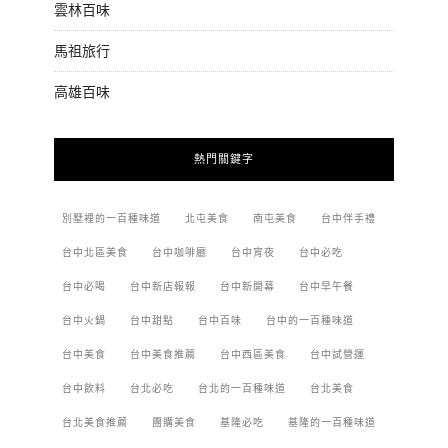
雲林百味
馬祖旅行
高雄百味
熱門關鍵字
別墅裡的一百種味道
北屯美食
南屯美食
台中伴手禮
台中北區美食
台中咖啡廳
台中宵夜
台中必吃
台中必喝
台中新店報報
台中新開幕
台中早午餐
台中火鍋
台中甜點
台中百味
台中的一百種味道
台中美食
台中美食推薦
台中西區美食
台中試營運
台中飲料
台北必吃
台北的一百種味道
台北美食
台北美食推薦
團購美食
基隆必吃
基隆的一百種味道