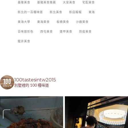
基隆美食
基隆美食推薦
大安美食
宅配美食
新北的一百種味道
新北美食
新店報報
東海
東海大學
東海美食
板橋美食
沙鹿美食
百味旅形色
西屯美食
逢甲美食
防疫美食
龍井美食
100tastesintw2015
別墅裡的 100 種味道