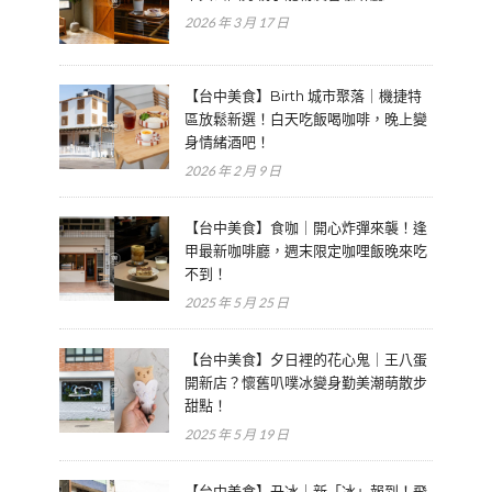
2026 年 3 月 17 日
【台中美食】Birth 城市聚落｜機捷特
區放鬆新選！白天吃飯喝咖啡，晚上變
身情緒酒吧！
2026 年 2 月 9 日
【台中美食】食咖｜開心炸彈來襲！逢
甲最新咖啡廳，週末限定咖哩飯晚來吃
不到！
2025 年 5 月 25 日
【台中美食】夕日裡的花心鬼｜王八蛋
開新店？懷舊叭噗冰變身勤美潮萌散步
甜點！
2025 年 5 月 19 日
【台中美食】丑冰｜新「冰」報到！飛