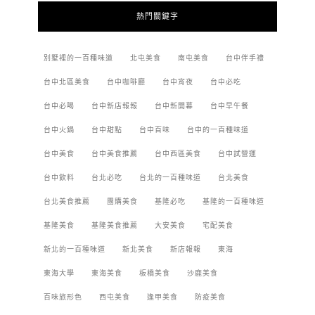
熱門關鍵字
別墅裡的一百種味道
北屯美食
南屯美食
台中伴手禮
台中北區美食
台中咖啡廳
台中宵夜
台中必吃
台中必喝
台中新店報報
台中新開幕
台中早午餐
台中火鍋
台中甜點
台中百味
台中的一百種味道
台中美食
台中美食推薦
台中西區美食
台中試營運
台中飲料
台北必吃
台北的一百種味道
台北美食
台北美食推薦
團購美食
基隆必吃
基隆的一百種味道
基隆美食
基隆美食推薦
大安美食
宅配美食
新北的一百種味道
新北美食
新店報報
東海
東海大學
東海美食
板橋美食
沙鹿美食
百味旅形色
西屯美食
逢甲美食
防疫美食