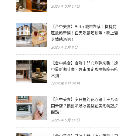
2026 年 3 月 17 日
【台中美食】Birth 城市聚落｜機捷特
區放鬆新選！白天吃飯喝咖啡，晚上變
身情緒酒吧！
2026 年 2 月 9 日
【台中美食】食咖｜開心炸彈來襲！逢
甲最新咖啡廳，週末限定咖哩飯晚來吃
不到！
2025 年 5 月 25 日
【台中美食】夕日裡的花心鬼｜王八蛋
開新店？懷舊叭噗冰變身勤美潮萌散步
甜點！
2025 年 5 月 19 日
【台中美食】丑冰｜新「冰」報到！飛