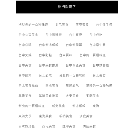
熱門關鍵字
別墅裡的一百種味道
北屯美食
南屯美食
台中伴手禮
台中北區美食
台中咖啡廳
台中宵夜
台中必吃
台中必喝
台中新店報報
台中新開幕
台中早午餐
台中火鍋
台中甜點
台中百味
台中的一百種味道
台中美食
台中美食推薦
台中西區美食
台中試營運
台中飲料
台北必吃
台北的一百種味道
台北美食
台北美食推薦
團購美食
基隆必吃
基隆的一百種味道
基隆美食
基隆美食推薦
大安美食
宅配美食
新北的一百種味道
新北美食
新店報報
東海
東海大學
東海美食
板橋美食
沙鹿美食
百味旅形色
西屯美食
逢甲美食
防疫美食