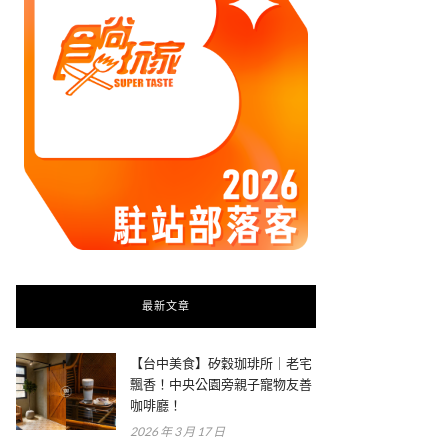
最新文章
【台中美食】矽穀珈琲所｜老宅
飄香！中央公園旁親子寵物友善
咖啡廳！
2026 年 3 月 17 日