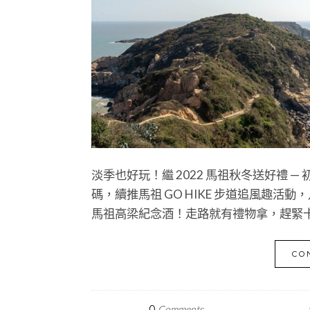
淡季也好玩！繼 2022 馬祖秋冬送好禮
碼，續推馬祖 GO HIKE 步道追風趣
馬祖高梁紀念酒！走路就有禮物拿，趕緊
CO
0
Comments