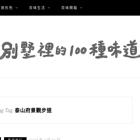
味旅形色
百味生活
百味開箱
g Tag
泰山府景觀步道
2023 年 2 月 10 日