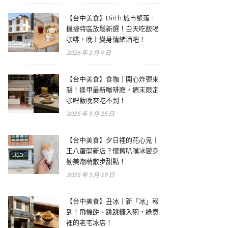
【台中美食】Birth 城市聚落｜
機捷特區放鬆新選！白天吃飯喝
咖啡，晚上變身情緒酒吧！
2026 年 2 月 9 日
【台中美食】食咖｜開心炸彈來
襲！逢甲最新咖啡廳，週末限定
咖哩飯晚來吃不到！
2025 年 5 月 25 日
【台中美食】夕日裡的花心鬼｜
王八蛋開新店？懷舊叭噗冰變身
勤美潮萌散步甜點！
2025 年 5 月 19 日
【台中美食】丑冰｜新「冰」報
到！飛機餅、跳跳糖入碗，綠意
裡的老宅冰店！