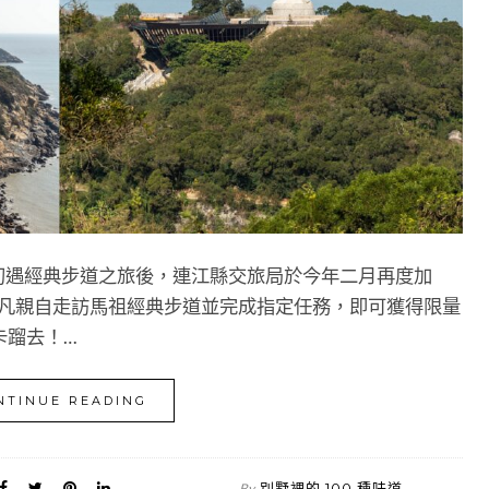
 — 初遇經典步道之旅後，連江縣交旅局於今年二月再度加
活動，凡親自走訪馬祖經典步道並完成指定任務，即可獲得限量
卡蹓去！…
NTINUE READING
別墅裡的 100 種味道
By