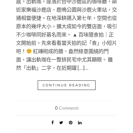
感。出軌咖，座落於台中沙鹿區的咖啡廳，鄰
近家樂福沙鹿店、鹿鳴公園與沙鹿火車站，交
通相當便捷。在地深耕邁入第七年，空間也從
原本的幾坪大小，擴大成如今的雙店面，吸引
不少咖啡同好慕名而來。 ▲ 百味隨食拍｜正
文開始前，先來看看當天拍的記「食」小短片
吧！
紅磚砌成的牆、盎然綠意圍繞的門
面，讓出軌咖在一整排民宅中尤其顯眼。 雖
然「出軌」二字，在近期躍 […]…
CONTINUE READING
0
Comments