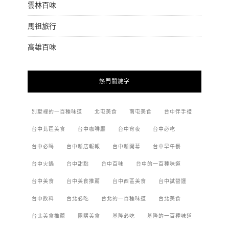
雲林百味
馬祖旅行
高雄百味
熱門關鍵字
別墅裡的一百種味道
北屯美食
南屯美食
台中伴手禮
台中北區美食
台中咖啡廳
台中宵夜
台中必吃
台中必喝
台中新店報報
台中新開幕
台中早午餐
台中火鍋
台中甜點
台中百味
台中的一百種味道
台中美食
台中美食推薦
台中西區美食
台中試營運
台中飲料
台北必吃
台北的一百種味道
台北美食
台北美食推薦
團購美食
基隆必吃
基隆的一百種味道