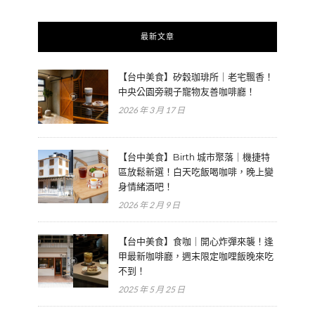
最新文章
【台中美食】矽穀珈琲所｜老宅飄香！
中央公園旁親子寵物友善咖啡廳！
2026 年 3 月 17 日
【台中美食】Birth 城市聚落｜機捷特
區放鬆新選！白天吃飯喝咖啡，晚上變
身情緒酒吧！
2026 年 2 月 9 日
【台中美食】食咖｜開心炸彈來襲！逢
甲最新咖啡廳，週末限定咖哩飯晚來吃
不到！
2025 年 5 月 25 日