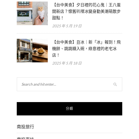
【台中美食】夕日裡的花心鬼｜王八蛋
開新店？懷舊叭噗冰變身勤美潮萌散步
甜點！
2025 年 5 月 19 日
【台中美食】丑冰｜新「冰」報到！飛
機餅、跳跳糖入碗，綠意裡的老宅冰
店！
2025 年 5 月 18 日
分類
南投旅行