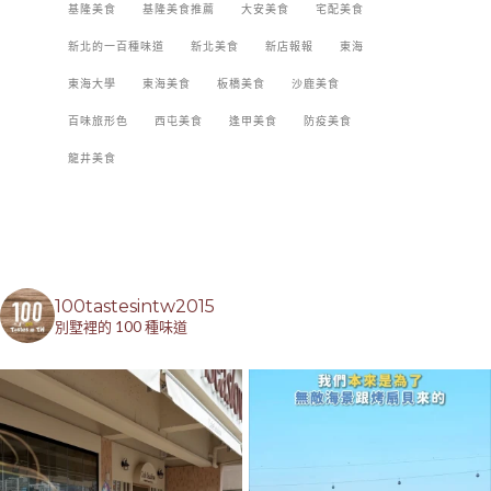
基隆美食
基隆美食推薦
大安美食
宅配美食
新北的一百種味道
新北美食
新店報報
東海
東海大學
東海美食
板橋美食
沙鹿美食
百味旅形色
西屯美食
逢甲美食
防疫美食
龍井美食
100tastesintw2015
別墅裡的 100 種味道