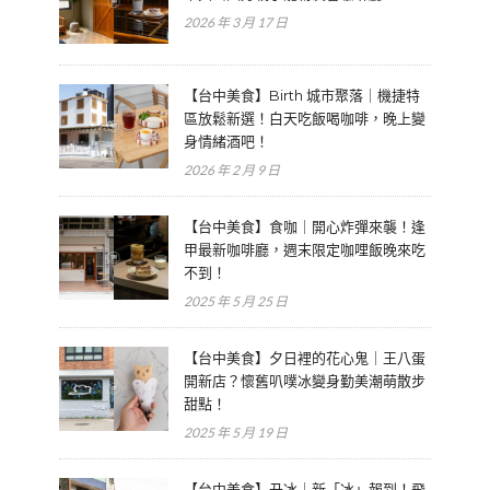
2026 年 3 月 17 日
【台中美食】Birth 城市聚落｜機捷特
區放鬆新選！白天吃飯喝咖啡，晚上變
身情緒酒吧！
2026 年 2 月 9 日
【台中美食】食咖｜開心炸彈來襲！逢
甲最新咖啡廳，週末限定咖哩飯晚來吃
不到！
2025 年 5 月 25 日
【台中美食】夕日裡的花心鬼｜王八蛋
開新店？懷舊叭噗冰變身勤美潮萌散步
甜點！
2025 年 5 月 19 日
【台中美食】丑冰｜新「冰」報到！飛