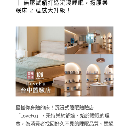
｜ 無壓試躺打造沉浸睡眠，撐腰樂
眠床 2 睡感大升級！
最懂你身體的床！沉浸式睡眠體驗店
「LoveFu」，秉持樂於舒適、始於睡眠的理
念，為消費者找回好久不見的睡眠品質。透過