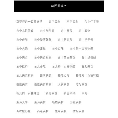
熱門關鍵字
別墅裡的一百種味道
北屯美食
南屯美食
台中伴手禮
台中北區美食
台中咖啡廳
台中宵夜
台中必吃
台中必喝
台中新店報報
台中新開幕
台中早午餐
台中火鍋
台中甜點
台中百味
台中的一百種味道
台中美食
台中美食推薦
台中西區美食
台中試營運
台中飲料
台北必吃
台北的一百種味道
台北美食
台北美食推薦
團購美食
基隆必吃
基隆的一百種味道
基隆美食
基隆美食推薦
大安美食
宅配美食
新北的一百種味道
新北美食
新店報報
東海
東海大學
東海美食
板橋美食
沙鹿美食
百味旅形色
西屯美食
逢甲美食
防疫美食