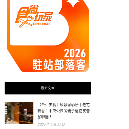
最新文章
【台中美食】矽穀珈琲所｜老宅
飄香！中央公園旁親子寵物友善
咖啡廳！
2026 年 3 月 17 日