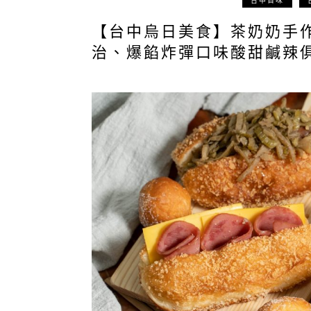
台中百味
【台中烏日美食】茶奶奶手
治、爆餡炸彈口味酸甜鹹辣