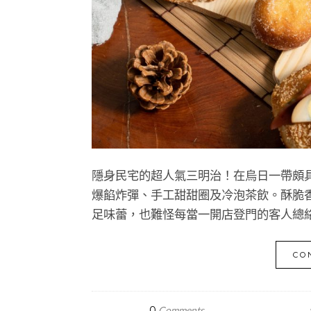
隱身民宅的超人氣三明治！在烏日一帶頗
爆餡炸彈、手工甜甜圈及冷泡茶飲。酥脆
足味蕾，也難怪每當一開店登門的客人總
CO
0
Comments