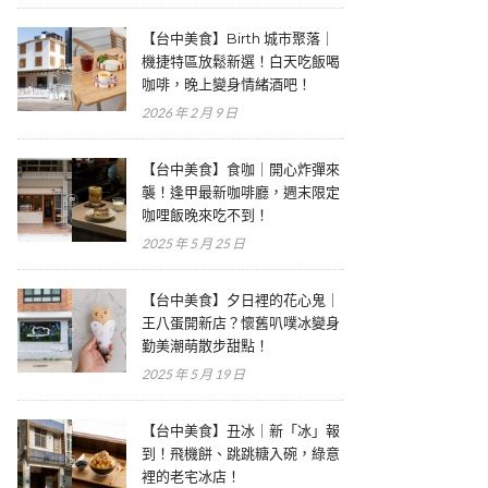
【台中美食】Birth 城市聚落｜
機捷特區放鬆新選！白天吃飯喝
咖啡，晚上變身情緒酒吧！
2026 年 2 月 9 日
【台中美食】食咖｜開心炸彈來
襲！逢甲最新咖啡廳，週末限定
咖哩飯晚來吃不到！
2025 年 5 月 25 日
【台中美食】夕日裡的花心鬼｜
王八蛋開新店？懷舊叭噗冰變身
勤美潮萌散步甜點！
2025 年 5 月 19 日
【台中美食】丑冰｜新「冰」報
到！飛機餅、跳跳糖入碗，綠意
裡的老宅冰店！