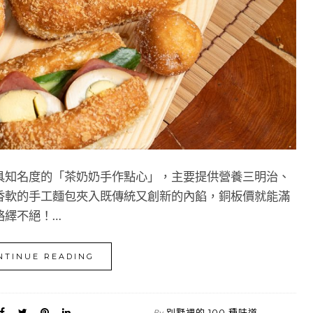
具知名度的「茶奶奶手作點心」，主要提供營養三明治、
香軟的手工麵包夾入既傳統又創新的內餡，銅板價就能滿
絡繹不絕！…
NTINUE READING
別墅裡的 100 種味道
By